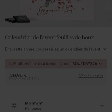
Calendrier de l'avent feuilles de houx
Et si cette année vous réalisiez un calendrier de l'avent
original, en le personnalisant vous-même ? Une belle
idée pour garder le souvenir d'un heureux événement
15% offerts* sur tout le site | Code :
AOUTDAYS26
comme la naissance de votre petit bout par exemple.
Ajoutez une photo de famille ou une photo de bébé
20,95 €
Afficher les prix
sur ce joli design aux couleurs de Noël. Vous pourrez
Prix/pièce (T.T.C.)
disposer ce calendrier de l'avent feuilles de houx dans
votre intérieur en élément de décoration pour
déguster chaque jour un délicieux chocolat.
* Contient 24 chocolats au lait
Montant
* Contient du lactose, soja et lait
Par pièce
* Chocolatier Belge (Bruges) - Dumon