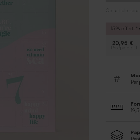
Police et 
Cet article ser
À retrenir :
15% offerts* s
* Contien
* Contient
20,95 €
* Chocola
Prix/pièce (T.
* Dimensi
Mo
Par 
For
19,
Pap
Papi