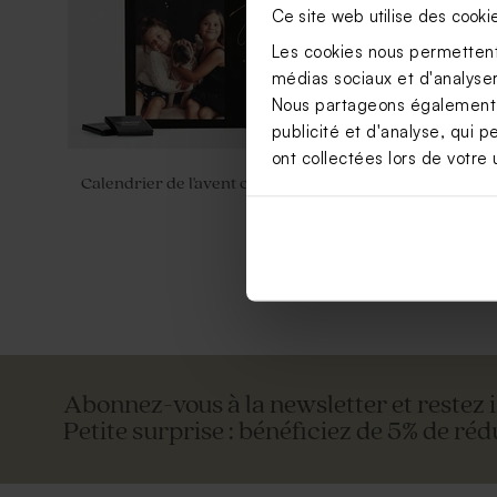
Ce site web utilise des cooki
Les cookies nous permettent 
médias sociaux et d'analyser 
Nous partageons également de
publicité et d'analyse, qui p
ont collectées lors de votre u
Calendrier de l'avent confettis
Calendrier 
Abonnez-vous à la newsletter et restez 
Petite surprise : bénéficiez de 5% de réd