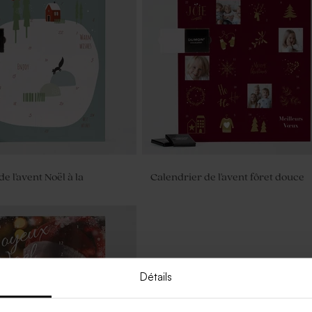
e l'avent Noël à la
Calendrier de l'avent fôret douce
Détails