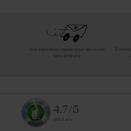
Une expédition rapide pour découvrir
2 échan
sans attendre
4.7
/
5
4863 avis