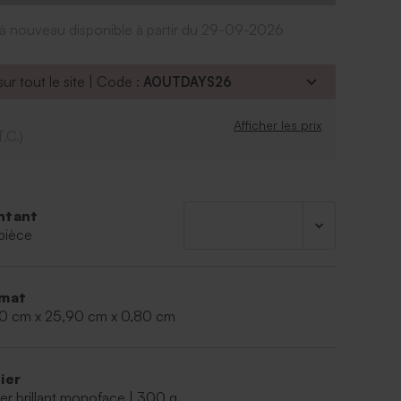
couleur de la police
a à nouveau disponible à partir du 29-09-2026
ur tout le site | Code :
AOUTDAYS26
t 24 chocolats au lait
 du lactose, soja et lait
tier Belge (Bruges) - Dumon
Afficher les prix
T.C.)
ons : 19,5 x 25,8 x 0,8 cm
ntant
pièce
mat
50 cm x 25,90 cm x 0,80 cm
ier
er brillant monoface | 300 g