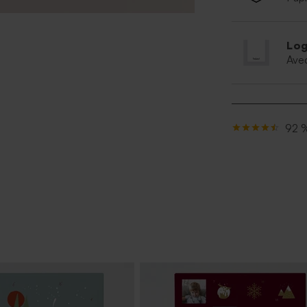
Log
Ave
92 %