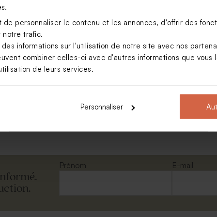
es.
de personnaliser le contenu et les annonces, d'offrir des foncti
notre trafic.
s informations sur l'utilisation de notre site avec nos parten
euvent combiner celles-ci avec d'autres informations que vous le
tilisation de leurs services.
de l'avent flocons de neige
Personnaliser
Aut
Voir toute la collection Calendrier de l'avent
Prénom
E-mail
informé.
uction.