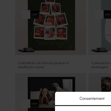
Calendrier de l'avent photos et
Calendrier d
meilleurs vœux
montagne
Consentement