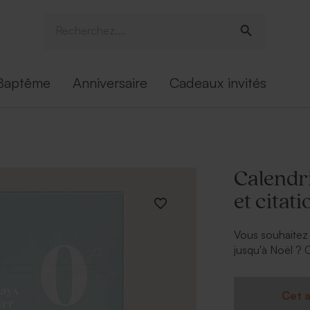
Baptême
Anniversaire
Cadeaux invités
Calendri
et citat
Vous souhaitez u
jusqu'à Noël ? 
décoration.
À personnalise
Cet a
Texte et 