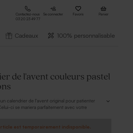
Contactez-nous
Se connecter
Favoris
Panier
03 20 23 49 77
Cadeaux
100% personnalisable
er de l'avent couleurs pastel
ions
n calendrier de l'avent original pour patienter
Celui-ci se mariera parfaitement avec votre
r :
rticle est temporairement indisponible.
photos