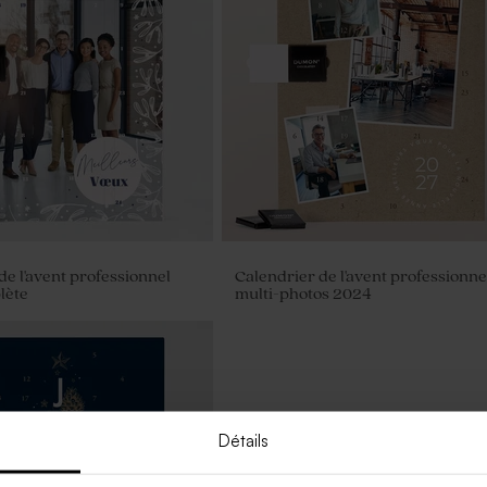
de l'avent professionnel
Calendrier de l'avent professionne
lète
multi-photos 2024
Détails