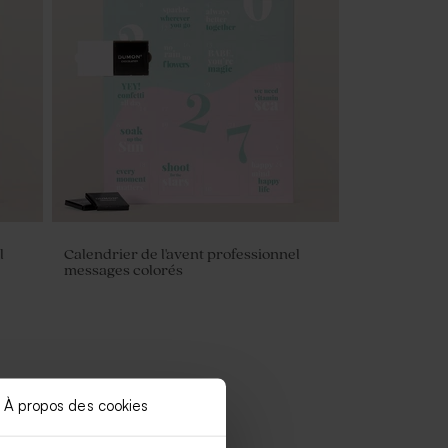
l
Calendrier de l'avent professionnel
messages colorés
À propos des cookies