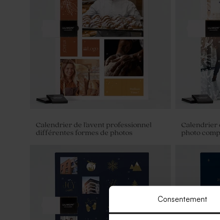
Calendrier de l'avent professionnel
Calendrier 
différentes formes de photos
photo comp
Consentement