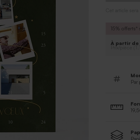
* Chocolatier 
* Dimensions : 
Cet article ser
15% offerts* s
À partir d
Prix/pièce (T.
Mo
Par 
For
19,
Pap
Papi