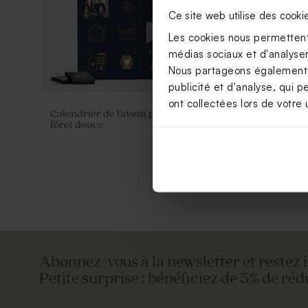
Ce site web utilise des cooki
Les cookies nous permettent 
médias sociaux et d'analyser 
Nous partageons également de
publicité et d'analyse, qui p
ont collectées lors de votre u
Calendrier de l'avent professionnel
Calendrier 
fôret douce
Joyeux Noë
Abonnez-vous à la newsletter et restez 
Petite surprise : bénéficiez de 5% de réd