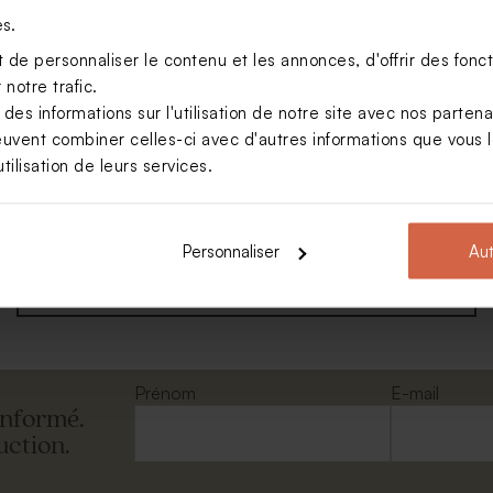
es.
de personnaliser le contenu et les annonces, d'offrir des foncti
notre trafic.
s informations sur l'utilisation de notre site avec nos parten
euvent combiner celles-ci avec d'autres informations que vous le
tilisation de leurs services.
de l'avent professionnel
l
Personnaliser
Aut
Voir toute la collection Calendrier entreprise
Prénom
E-mail
informé.
uction.