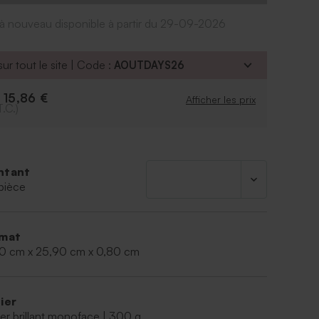
Belge (Bruges) - Dumon
19,5 x 25,8 x 0,8 cm
a à nouveau disponible à partir du 29-09-2026
ur tout le site | Code :
AOUTDAYS26
15,86 €
e
Afficher les prix
T.C.)
ntant
pièce
mat
50 cm x 25,90 cm x 0,80 cm
ier
er brillant monoface | 300 g