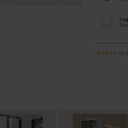
Log
Ave
92 %