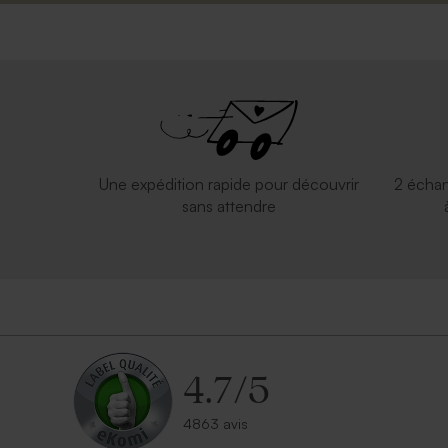
Une expédition rapide pour découvrir
2 échan
sans attendre
4.7
/
5
4863 avis