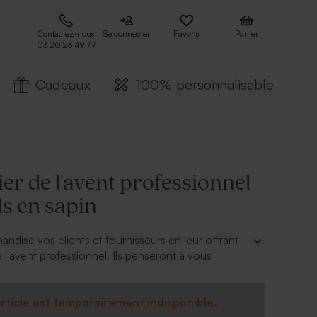
Contactez-nous
Se connecter
Favoris
Panier
03 20 23 49 77
Cadeaux
100% personnalisable
er de l'avent professionnel
ds en sapin
ndise vos clients et fournisseurs en leur offrant
 l'avent professionnel. Ils penseront à vous
hocolats au lait
ctose, soja et lait
rticle est temporairement indisponible.