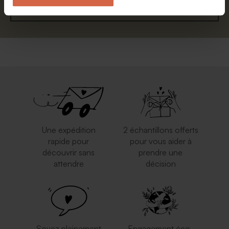
S'abonner
Une expédition
2 échantillons offerts
rapide pour
pour vous aider à
découvrir sans
prendre une
attendre
décision
Soyez pleinement
Engagement éco-