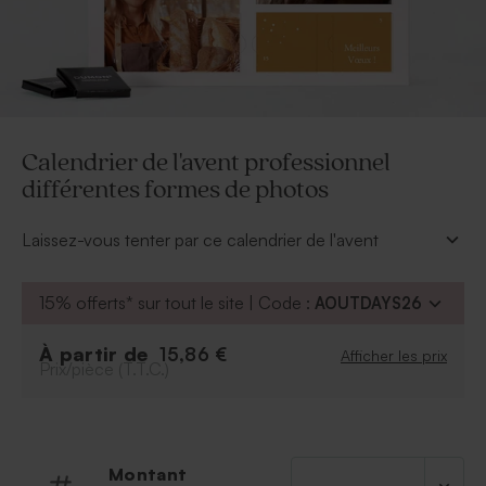
Calendrier de l'avent professionnel
différentes formes de photos
Laissez-vous tenter par ce calendrier de l'avent
comme cadeau original de fin d'année. Partagez votre
image en insérant vos photos d'entreprise et vos
15% offerts* sur tout le site | Code :
AOUTDAYS26
messages.
* Contient 24 chocolats au lait
À partir de
15,86 €
Afficher les prix
* Contient du lactose, soja et lait
Prix/pièce (T.T.C.)
* Chocolatier Belge (Bruges) - Dumon
* Dimensions : 19,5 x 25,8 x 0,8 cm
Montant