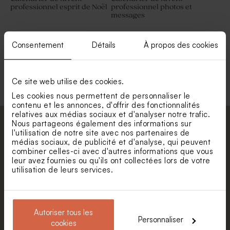
professionnel esprit de Noël
professionnel photos et
messages
Consentement
Détails
À propos des cookies
Voir toute la collection Calendrier
entreprise
Ce site web utilise des cookies.
Les cookies nous permettent de personnaliser le
contenu et les annonces, d'offrir des fonctionnalités
relatives aux médias sociaux et d'analyser notre trafic.
Nous partageons également des informations sur
Abonnez-vous à la newsletter et restez
l'utilisation de notre site avec nos partenaires de
informé. Petite surprise : bénéficiez de 5%
médias sociaux, de publicité et d'analyse, qui peuvent
combiner celles-ci avec d'autres informations que vous
de réduction.
leur avez fournies ou qu'ils ont collectées lors de votre
Prénom
utilisation de leurs services.
E-mail
Autoriser tous les
Personnaliser
cookies