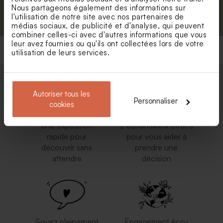
S'abonner
Nous partageons également des informations sur
l'utilisation de notre site avec nos partenaires de
médias sociaux, de publicité et d'analyse, qui peuvent
combiner celles-ci avec d'autres informations que vous
leur avez fournies ou qu'ils ont collectées lors de votre
utilisation de leurs services.
Autoriser tous les
Personnaliser
cookies
Une expédition
2 échantillons offerts
rapide pour
pour vous aider à
découvrir sans
prendre une
attendre
décision
Soyez pleinement
Engagement éco-