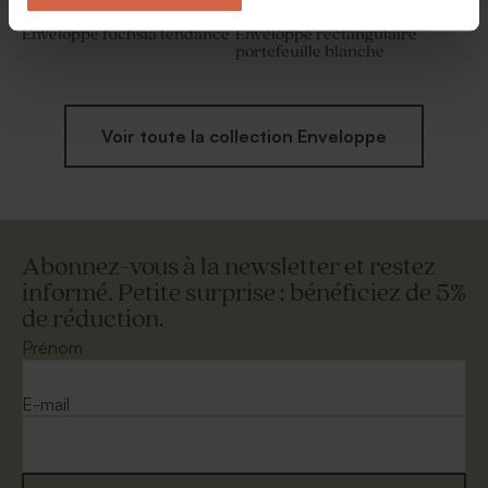
Enveloppe fuchsia tendance
Enveloppe rectangulaire
portefeuille blanche
Voir toute la collection Enveloppe
Abonnez-vous à la newsletter et restez
informé. Petite surprise : bénéficiez de 5%
de réduction.
Prénom
E-mail