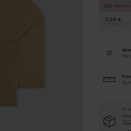
15% offerts* s
0,55 €
Prix/pièce (T.
Mo
Par 
For
16,
Si v
d'e
10/