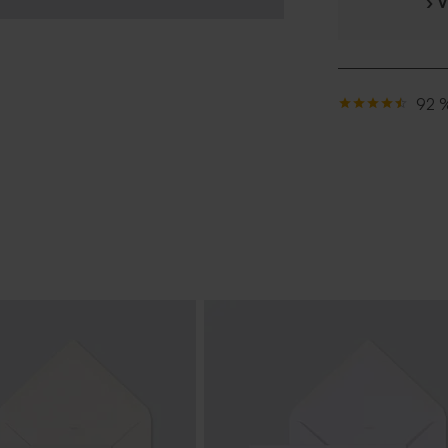
› 
92 %