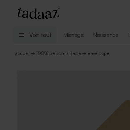
Voir tout
Mariage
Naissance
accueil
→
100% personnalisable
→
enveloppe