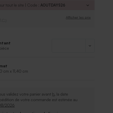
ur tout le site | Code :
AOUTDAYS26
Afficher les prix
T.C.)
ntant
pièce
mat
20 cm x 11,40 cm
ous validez votre panier avant
h
, la date
xpédition de votre commande est estimée au
08/2026