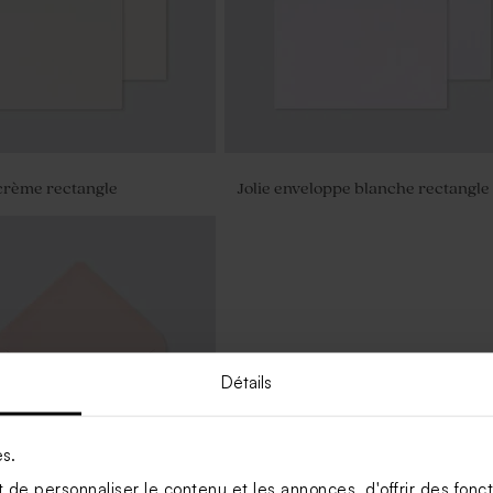
crème rectangle
Jolie enveloppe blanche rectangle
Détails
es.
de personnaliser le contenu et les annonces, d'offrir des foncti