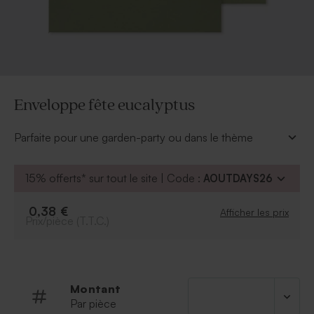
Enveloppe fête eucalyptus
Parfaite pour une garden-party ou dans le thème
eucalyptus, cette enveloppe (18.5 x 12 cm)
accompagnera avec gaieté vos invitations fête.
15% offerts* sur tout le site | Code :
AOUTDAYS26
À retenir
:
Format
:
18.5
x 12 cm
0,38 €
Afficher les prix
Prix/pièce (T.T.C.)
Quantité minimum
:
10
pièces
Enveloppe gommée
Montant
Par pièce