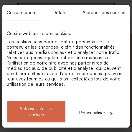
Voir toute la collection Enveloppe
Consentement
Détails
À propos des cookies
Ce site web utilise des cookies.
Les cookies nous permettent de personnaliser le
Abonnez-vous à la newsletter et restez
contenu et les annonces, d'offrir des fonctionnalités
relatives aux médias sociaux et d'analyser notre trafic.
informé. Petite surprise : bénéficiez de 5%
Nous partageons également des informations sur
de réduction.
l'utilisation de notre site avec nos partenaires de
médias sociaux, de publicité et d'analyse, qui peuvent
Prénom
combiner celles-ci avec d'autres informations que vous
leur avez fournies ou qu'ils ont collectées lors de votre
E-mail
utilisation de leurs services.
Autoriser tous les
S'abonner
Personnaliser
cookies