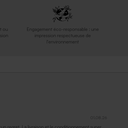
t ou
Engagement éco-responsable : une
sion
impression respectueuse de
l'environnement
01.08.26
ucun regret. La livraison et le conditionnement super.