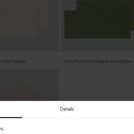
crème longue
Enveloppe fête longue eucalyptus
Détails
es.