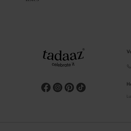
V
Ho
Lu