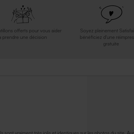
tillons offerts pour vous aider
Soyez pleinement Satisfai
à prendre une décision
bénéficiez d'une réimpres
gratuite
ils sont vraiment très jolis et identiques sur les photos du site. A