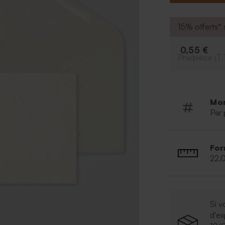
15% offerts* s
0,55 €
Prix/pièce (T.
Mo
Par 
For
22,
Si v
d'e