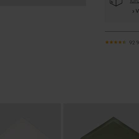
10/
› 
92 %