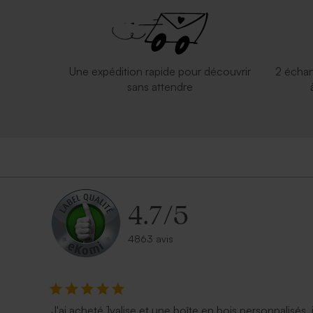
Une expédition rapide pour découvrir
2 échan
sans attendre
4.7
/
5
4863 avis
J'ai acheté 1valise et une boîte en bois personnalisés, 