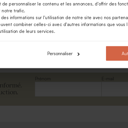
de personnaliser le contenu et les annonces, d'offrir des foncti
notre trafic.
s informations sur l'utilisation de notre site avec nos parten
euvent combiner celles-ci avec d'autres informations que vous le
rectangle rose nude
tilisation de leurs services.
Voir toute la collection Enveloppe
Personnaliser
Aut
Prénom
E-mail
informé.
uction.