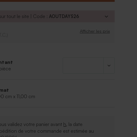
ur tout le site | Code :
AOUTDAYS26
Afficher les prix
T.C.)
ntant
pièce
mat
00 cm x 11,00 cm
ous validez votre panier avant
h
, la date
xpédition de votre commande est estimée au