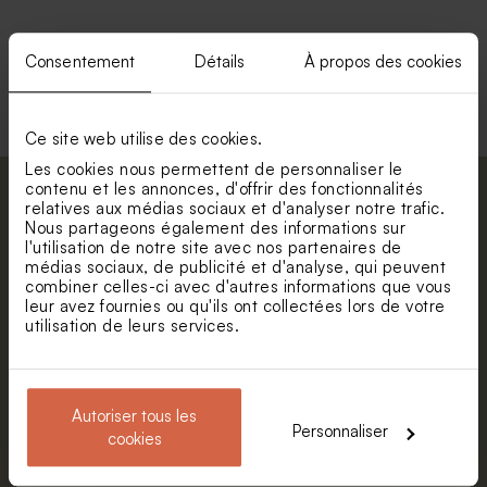
Consentement
Détails
À propos des cookies
Voir toute la collection Enveloppe
Ce site web utilise des cookies.
Les cookies nous permettent de personnaliser le
contenu et les annonces, d'offrir des fonctionnalités
Abonnez-vous à la newsletter et restez
relatives aux médias sociaux et d'analyser notre trafic.
informé. Petite surprise : bénéficiez de 5%
Nous partageons également des informations sur
l'utilisation de notre site avec nos partenaires de
de réduction.
médias sociaux, de publicité et d'analyse, qui peuvent
Prénom
combiner celles-ci avec d'autres informations que vous
leur avez fournies ou qu'ils ont collectées lors de votre
utilisation de leurs services.
E-mail
Autoriser tous les
Personnaliser
S'abonner
cookies