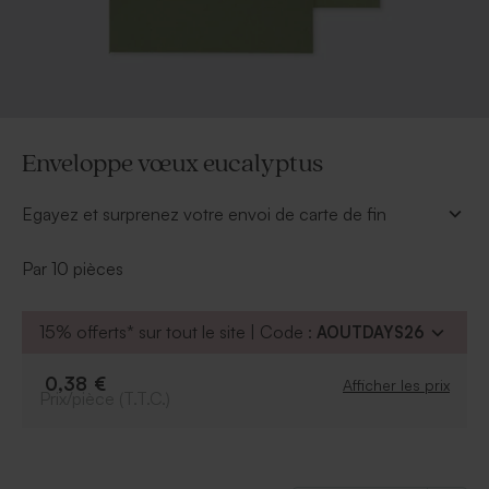
Enveloppe vœux eucalyptus
Egayez et surprenez votre envoi de carte de fin
d'année avec cette enveloppe vœux tendance (14 x
12.5 cm).
Par 10 pièces
À retenir
:
Format
:
14
x 12.5 cm
15% offerts* sur tout le site | Code :
AOUTDAYS26
Quantité minimum
:
10
pièces
Enveloppe gommée
0,38 €
Afficher les prix
Prix/pièce (T.T.C.)