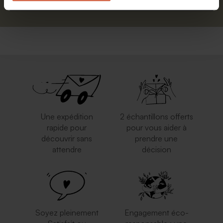
Une expédition
2 échantillons offerts
rapide pour
pour vous aider à
découvrir sans
prendre une
attendre
décision
Soyez pleinement
Engagement éco-