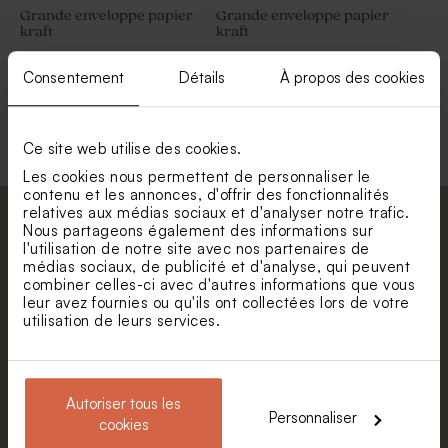
Grande enveloppe papier
Grande enveloppe papier
kraft
kraft
Consentement
Détails
À propos des cookies
Voir toute la collection Enveloppe
Ce site web utilise des cookies.
Les cookies nous permettent de personnaliser le
contenu et les annonces, d'offrir des fonctionnalités
relatives aux médias sociaux et d'analyser notre trafic.
Abonnez-vous à la newsletter et restez
Nous partageons également des informations sur
l'utilisation de notre site avec nos partenaires de
informé. Petite surprise : bénéficiez de 5%
médias sociaux, de publicité et d'analyse, qui peuvent
de réduction.
combiner celles-ci avec d'autres informations que vous
leur avez fournies ou qu'ils ont collectées lors de votre
Prénom
utilisation de leurs services.
E-mail
Autoriser tous les
Personnaliser
cookies
S'abonner