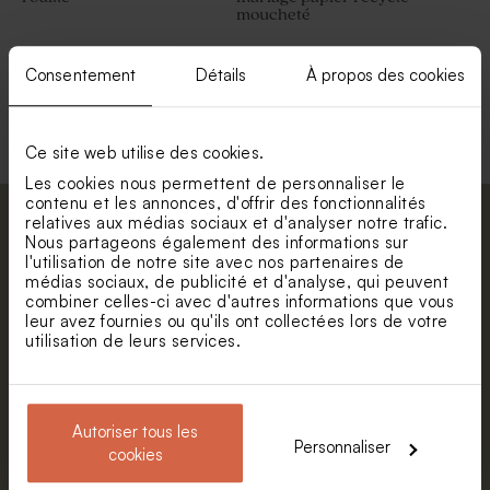
moucheté
Consentement
Détails
À propos des cookies
Voir toute la collection Enveloppe
Ce site web utilise des cookies.
Les cookies nous permettent de personnaliser le
contenu et les annonces, d'offrir des fonctionnalités
relatives aux médias sociaux et d'analyser notre trafic.
Abonnez-vous à la newsletter et restez
Nous partageons également des informations sur
informé. Petite surprise : bénéficiez de 5%
l'utilisation de notre site avec nos partenaires de
de réduction.
médias sociaux, de publicité et d'analyse, qui peuvent
combiner celles-ci avec d'autres informations que vous
Prénom
leur avez fournies ou qu'ils ont collectées lors de votre
utilisation de leurs services.
E-mail
Autoriser tous les
Personnaliser
cookies
S'abonner