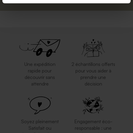
Une expédition
2 échantillons offerts
rapide pour
pour vous aider à
découvrir sans
prendre une
attendre
décision
Soyez pleinement
Engagement éco-
Satisfait ou
responsable : une