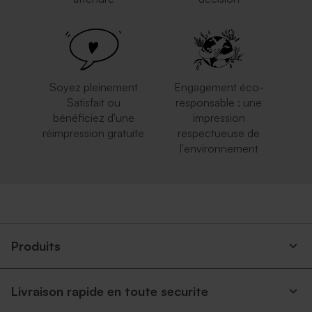
Magnifique enveloppe dorée
Enveloppe rouge
rectangulaire
Soyez pleinement
Engagement éco-
Satisfait ou
responsable : une
bénéficiez d'une
impression
réimpression gratuite
respectueuse de
l'environnement
Enveloppe mariage
Enveloppe crème
mouchetée papier naturel
autocollante
Produits
Livraison rapide en toute securite