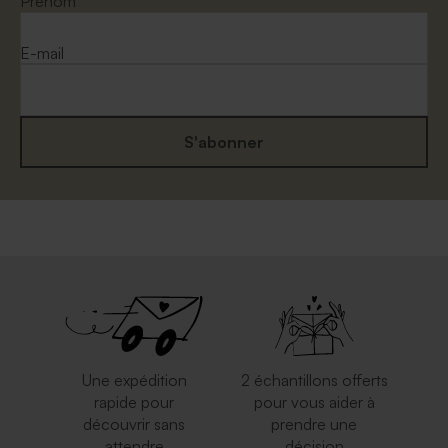
Prénom
E-mail
S'abonner
Enveloppe mariage
Jolie enveloppe blanche
eucalyptus
rectangle
Une expédition
2 échantillons offerts
rapide pour
pour vous aider à
découvrir sans
prendre une
attendre
décision