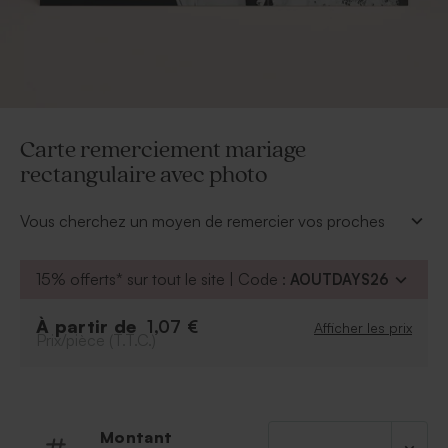
Carte remerciement mariage
rectangulaire avec photo
Vous cherchez un moyen de remercier vos proches
avec un joli souvenir de votre union ? Cette carte
remerciement accompagnera vos jolis mots et vos plus
15% offerts* sur tout le site | Code :
AOUTDAYS26
beaux sourires.
Notre outil de personnalisation vous permettra de
À partir de
1,07 €
Afficher les prix
personnaliser cette carte de votre plus jolie photo.
Prix/pièce (T.T.C.)
Montant