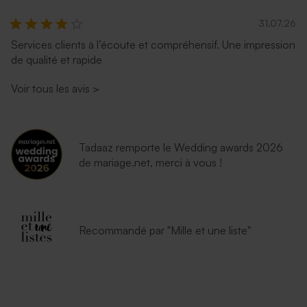
31.07.26
Services clients à l’écoute et compréhensif. Une impression
Enveloppe mariage lavande
Enveloppe mariage
de qualité et rapide
émeraude
Voir tous les avis
>
Tadaaz remporte le Wedding awards 2026
de mariage.net, merci à vous !
Enveloppe blanche
autocollante
Recommandé par "Mille et une liste"