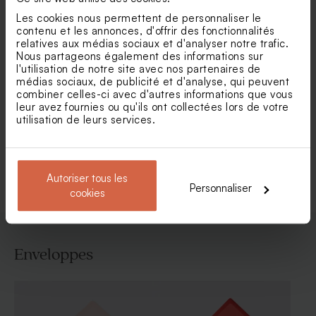
Les cookies nous permettent de personnaliser le
contenu et les annonces, d'offrir des fonctionnalités
relatives aux médias sociaux et d'analyser notre trafic.
Nous partageons également des informations sur
Carte de remerciement
Carte remerciement
l'utilisation de notre site avec nos partenaires de
mariage terracotta absolu
mariage billet vers le
médias sociaux, de publicité et d'analyse, qui peuvent
bonheur
combiner celles-ci avec d'autres informations que vous
leur avez fournies ou qu'ils ont collectées lors de votre
utilisation de leurs services.
Voir toute la collection Carte
remerciement mariage
Autoriser tous les
Personnaliser
cookies
Enveloppes