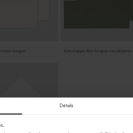
crème longue
Enveloppe fête longue eucalyptus
Détails
es.