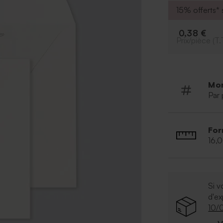
15% offerts* s
0,38 €
Prix/pièce (T.
Mo
Par 
For
16,
Si v
d'e
10/