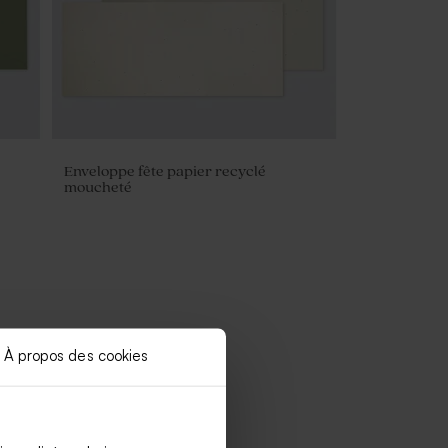
Enveloppe fête papier recyclé
moucheté
À propos des cookies