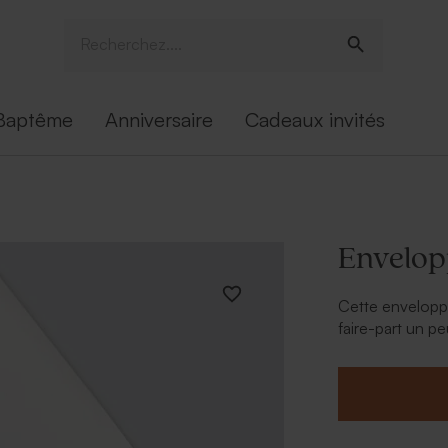
Baptême
Anniversaire
Cadeaux invités
Envelop
Cette envelopp
faire-part un p
beaucoup de cla
votre invitation.