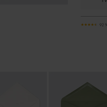
› 
92 %