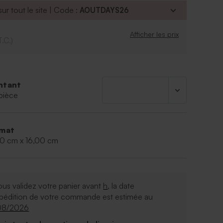
ur tout le site | Code :
AOUTDAYS26
Afficher les prix
T.C.)
ntant
pièce
mat
00 cm x 16,00 cm
ous validez votre panier avant
h
, la date
xpédition de votre commande est estimée au
08/2026