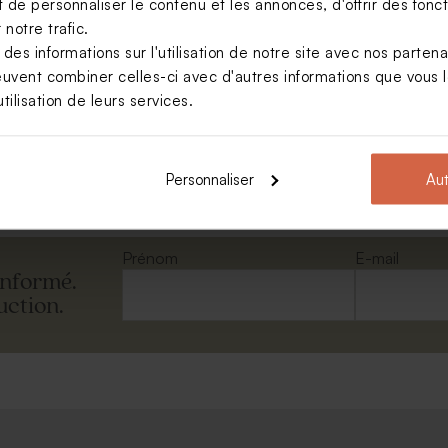
de personnaliser le contenu et les annonces, d'offrir des foncti
notre trafic.
s informations sur l'utilisation de notre site avec nos parten
euvent combiner celles-ci avec d'autres informations que vous le
loppe crème
tilisation de leurs services.
Voir toute la collection Enveloppe
Personnaliser
Aut
Prénom
E-mail
informé.
uction.