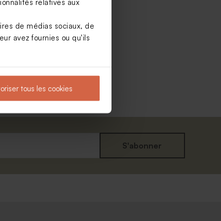
onnalités relatives aux
aires de médias sociaux, de
ur avez fournies ou qu'ils
oriser tous les cookies
S'abonner