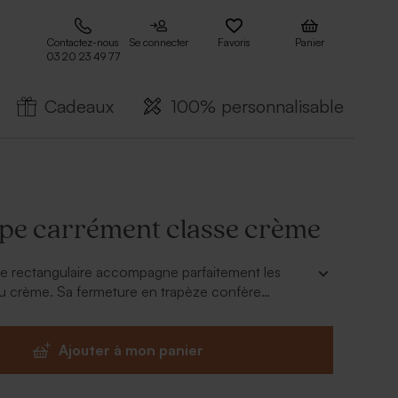
Contactez-nous
Se connecter
Favoris
Panier
03 20 23 49 77
Cadeaux
100% personnalisable
pe carrément classe crème
e rectangulaire accompagne parfaitement les
eu crème. Sa fermeture en trapèze confère
sse à cet accessoire indispensable pour "habiller"
Ajouter à mon panier