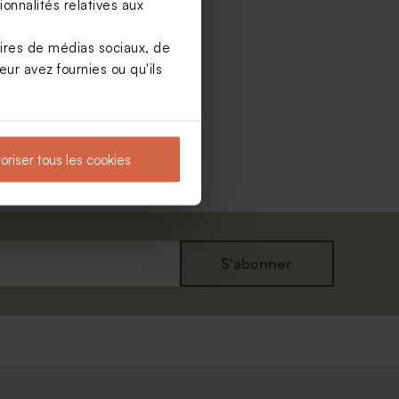
onnalités relatives aux
aires de médias sociaux, de
ur avez fournies ou qu'ils
oriser tous les cookies
S'abonner