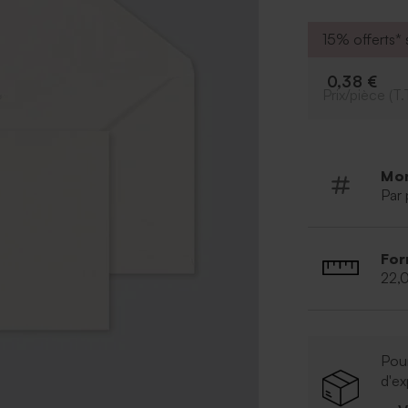
15% offerts* s
0,38 €
Prix/pièce (T.
Mo
Par 
For
22,
Pour
d'ex