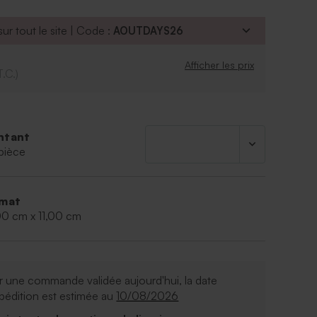
ur tout le site | Code :
AOUTDAYS26
Afficher les prix
T.C.)
ntant
pièce
mat
00 cm x 11,00 cm
 une commande validée aujourd'hui, la date
pédition est estimée au
10/08/2026