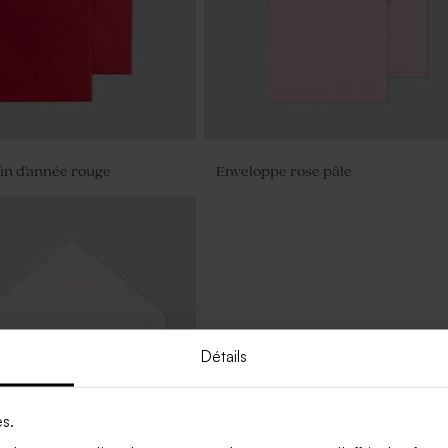
in d'année rouge
Enveloppe rose pâle
Détails
es.