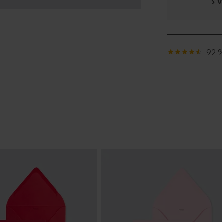
› 
92 %