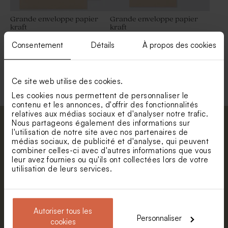
Grande enveloppe papier
Grande enveloppe papier
kraft
kraft
Consentement
Détails
À propos des cookies
Voir toute la collection Enveloppe
Ce site web utilise des cookies.
Les cookies nous permettent de personnaliser le
contenu et les annonces, d'offrir des fonctionnalités
relatives aux médias sociaux et d'analyser notre trafic.
Nous partageons également des informations sur
Abonnez-vous à la newsletter et restez
l'utilisation de notre site avec nos partenaires de
informé. Petite surprise : bénéficiez de 5%
médias sociaux, de publicité et d'analyse, qui peuvent
combiner celles-ci avec d'autres informations que vous
de réduction.
leur avez fournies ou qu'ils ont collectées lors de votre
Prénom
utilisation de leurs services.
E-mail
Autoriser tous les
Personnaliser
cookies