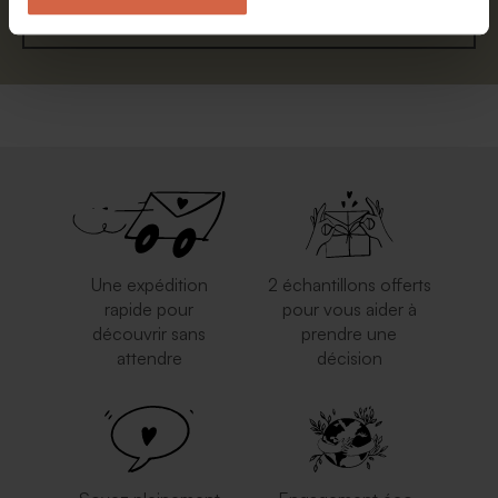
S'abonner
Une expédition
2 échantillons offerts
rapide pour
pour vous aider à
découvrir sans
prendre une
attendre
décision