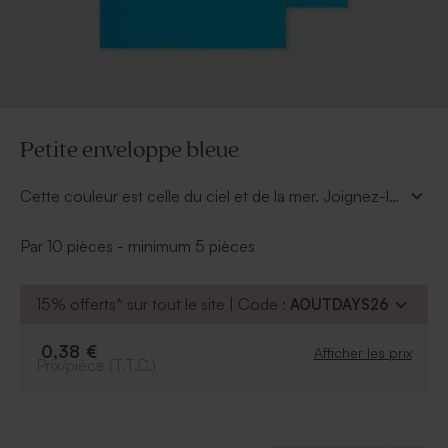
Petite enveloppe bleue
Cette couleur est celle du ciel et de la mer. Joignez-là
à vos envois postaux pour charmer vos destinataires.
Par 10 pièces - minimum 5 pièces
15% offerts* sur tout le site | Code :
AOUTDAYS26
0,38 €
Afficher les prix
Prix/pièce (T.T.C.)