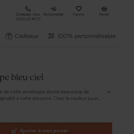
Contactez-nous
Se connecter
Favoris
Panier
03 20 23 49 77
Cadeaux
100% personnalisable
e bleu ciel
ue de cette enveloppe donne beaucoup de
iginalité à votre annonce. Osez la couleur pour
étonner vos proches.
Ajouter à mon panier