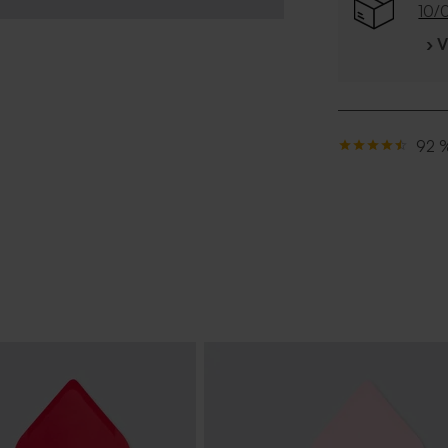
10/
› 
92 %