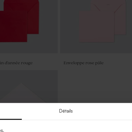
in d'année rouge
Enveloppe rose pâle
Détails
es.