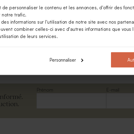
de personnaliser le contenu et les annonces, d'offrir des foncti
notre trafic.
s informations sur l'utilisation de notre site avec nos parten
euvent combiner celles-ci avec d'autres informations que vous le
ectangulaire portefeuille
tilisation de leurs services.
Personnaliser
Aut
Voir toute la collection Enveloppe
Prénom
E-mail
informé.
uction.