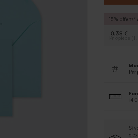
15% offerts* s
0,38 €
Prix/pièce (T.
Mo
Par 
For
14,
Si v
d'e