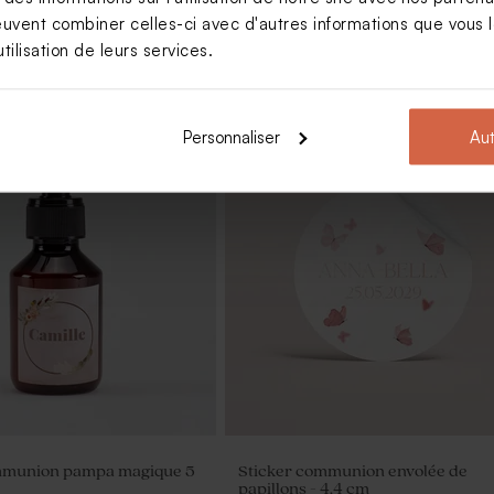
euvent combiner celles-ci avec d'autres informations que vous le
tilisation de leurs services.
Personnaliser
Aut
erre et liège communion
Bougie arc-en-ciel blanche
mmunion pampa magique 5
Sticker communion envolée de
papillons - 4,4 cm