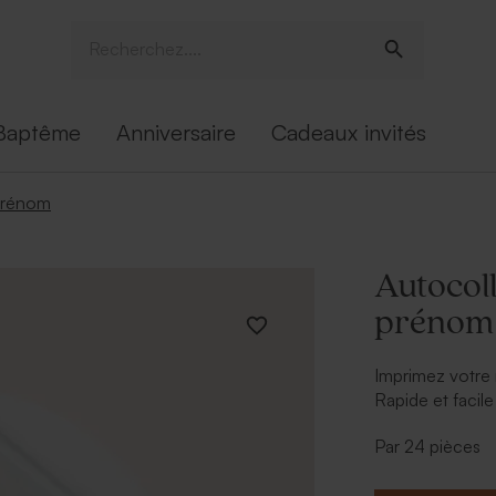
Baptême
Anniversaire
Cadeaux invités
 prénom
Autocol
prénom
Imprimez votre
Rapide et facile
autocollant 
Par 24 pièces
à dragées par e
Dimensions : 5