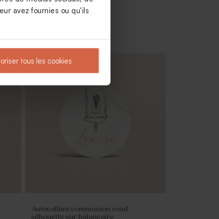
ur avez fournies ou qu'ils
oriser tous les cookies
Bougie communion de boules
blanches
Autocollant communion rond
silhouette sur balançoire