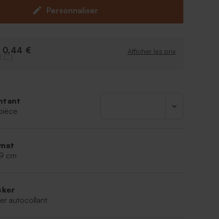
Personnaliser
0,44 €
e
Afficher les prix
T.C.)
ntant
pièce
mat
,9 cm
cker
er autocollant