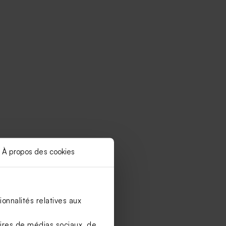
À propos des cookies
Limited
edition
onnalités relatives aux
aires de médias sociaux, de