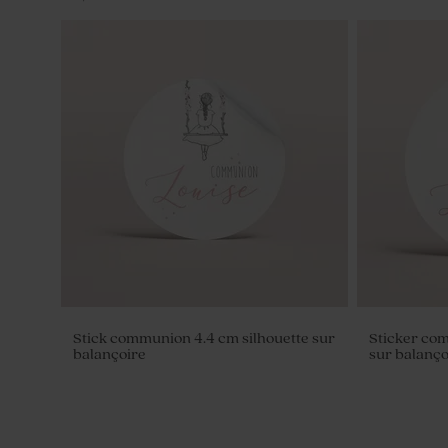
Porte clé en macramé - Cadeau invité
fête
Stick communion 4.4 cm silhouette sur
Sticker co
balançoire
sur balanço