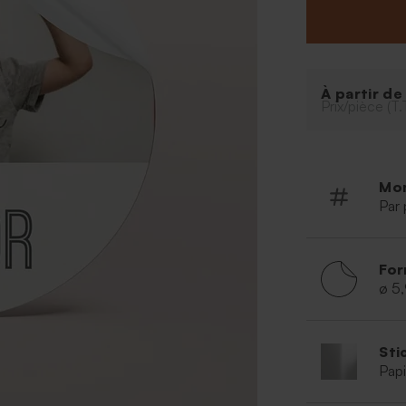
À partir d
Prix/pièce (T.
Mo
Par 
For
ø 5
Sti
Papi