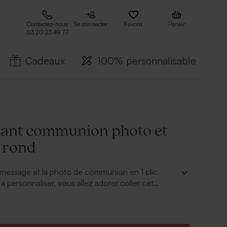
Contactez-nous
Se connecter
Favoris
Panier
03 20 23 49 77
Cadeaux
100% personnalisable
lant communion photo et
 rond
 message et la photo de communion en 1 clic.
 à personnaliser, vous allez adorer coller cet
communion photo et prénom rond
sur vos boîtes
xemple. Le plus : ajoutez un symbole au choix.
,90 x 5,90 cm