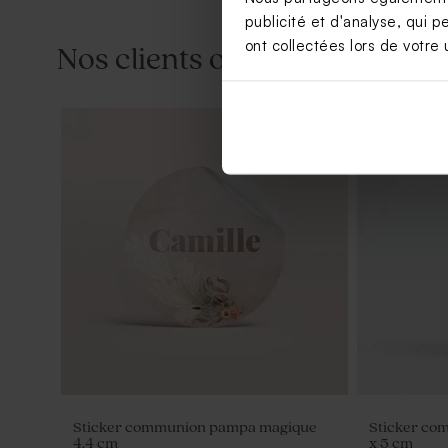
publicité et d'analyse, qui p
ont collectées lors de votre u
Nos clients ont aussi aimé...
Contenant à dragées communion
Bougie en v
transparent
Sticker communion pampa magique
Sticker co
4,4 cm
x 5 cm