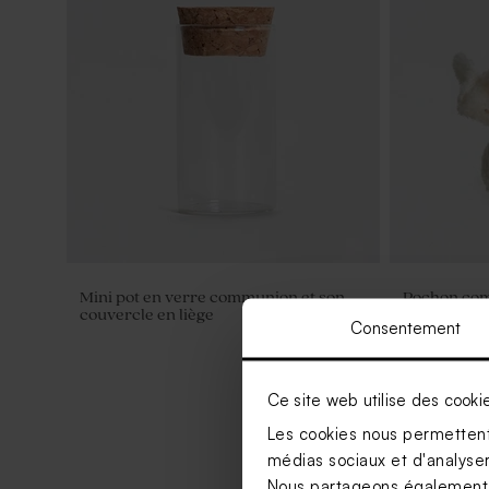
Mini pot en verre communion et son
Pochon com
couvercle en liège
Consentement
Ce site web utilise des cooki
Les cookies nous permettent 
médias sociaux et d'analyser 
Nous partageons également de