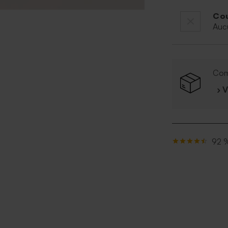
Cou
Auc
Com
› 
92 %