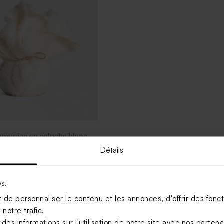
munion en peluche blanc
Détails
es.
Voir +
de personnaliser le contenu et les annonces, d'offrir des foncti
notre trafic.
s informations sur l'utilisation de notre site avec nos parten