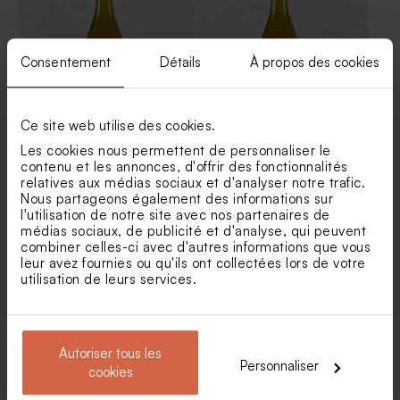
Consentement
Détails
À propos des cookies
Ce site web utilise des cookies.
Etiquette bouteille de vin
Etiquette bouteille de vin
Les cookies nous permettent de personnaliser le
communion silhouette sur
communion garçonnet sur
contenu et les annonces, d'offrir des fonctionnalités
balançoire
balançoire
relatives aux médias sociaux et d'analyser notre trafic.
Pochon communion en
Contenant à dragées
Nous partageons également des informations sur
peluche blanc
communion transparent
l'utilisation de notre site avec nos partenaires de
médias sociaux, de publicité et d'analyse, qui peuvent
combiner celles-ci avec d'autres informations que vous
leur avez fournies ou qu'ils ont collectées lors de votre
utilisation de leurs services.
Autoriser tous les
Personnaliser
cookies
Etiquette bouteille de vin
communion forêt tropicale