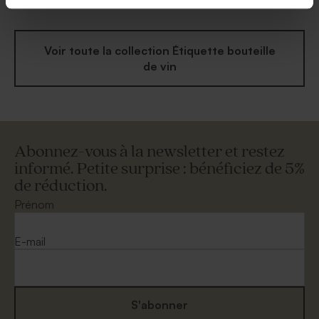
Contenant à dragées
communion en nid d'abeille
blanc
Voir toute la collection Étiquette bouteille
de vin
Abonnez-vous à la newsletter et restez
informé. Petite surprise : bénéficiez de 5%
de réduction.
Prénom
E-mail
S'abonner