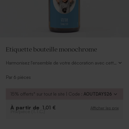
Etiquette bouteille monochrome
Harmonisez l'ensemble de votre décoration avec cette
étiquette bouteille monochrome
qui fera trôner en
maître la plus belle photo de votre enfant. Ce modèle
Par 6 pièces
est disponible en plusieurs coloris.
15% offerts* sur tout le site | Code :
AOUTDAYS26
À partir de
1,01 €
Afficher les prix
Prix/pièce (T.T.C.)