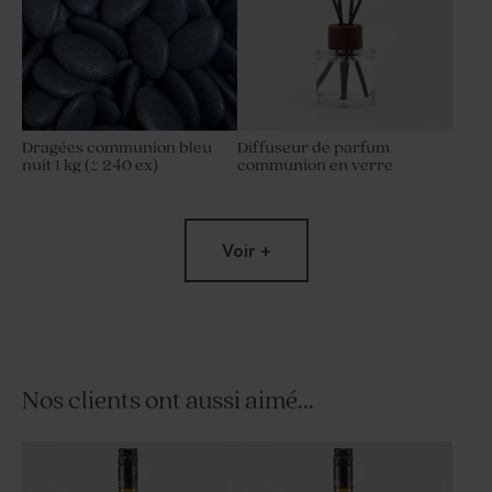
Dragées communion bleu
Diffuseur de parfum
nuit 1 kg (± 240 ex)
communion en verre
Voir +
Nos clients ont aussi aimé...
Sucette communion bleue et
Mini pot en verre
blanche
communion et son couvercle
en liège