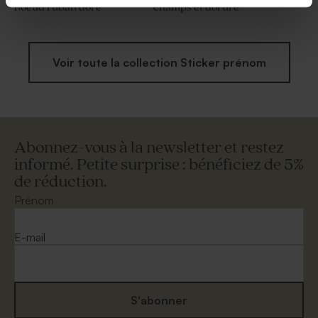
noeud ruban doré
champs et dorure
Voir toute la collection Sticker prénom
Abonnez-vous à la newsletter et restez
informé. Petite surprise : bénéficiez de 5%
de réduction.
Prénom
E-mail
S'abonner