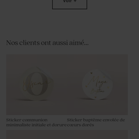
Voir +
Nos clients ont aussi aimé...
Boîte en velours communion
Contenant en verre nervuré
beige petit noeud gravure
communion et son couvercle
bois imprimé
Sticker communion
Sticker baptême envolée de
minimaliste initiale et dorure
cœurs dorés
Boîte métal communion
Dragées communion couleur