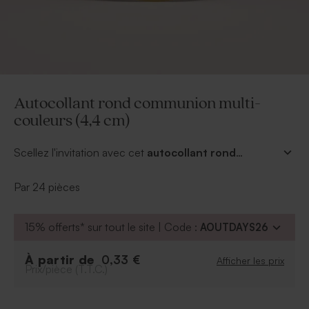
Autocollant rond communion multi-
couleurs (4,4 cm)
Scellez l'invitation avec cet
autocollant rond
communion multi-couleurs,
il apportera une finition
délicate à votre annonce. Personnalisez-le avec la
Par 24 pièces
couleur de votre choix dans l'éditeur.
15% offerts* sur tout le site | Code :
AOUTDAYS26
À partir de
0,33 €
Afficher les prix
Prix/pièce (T.T.C.)