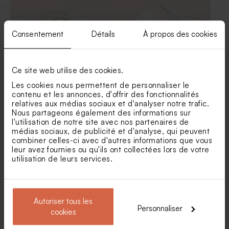
blanche | Buromac 781108
champagne 1 kg (± 240 ex)
Consentement
Détails
À propos des cookies
Ce site web utilise des cookies.
Les cookies nous permettent de personnaliser le
Sticker autocollant baptême
Sticker rond communion
contenu et les annonces, d'offrir des fonctionnalités
initiale et dorure
aquarelle et confettis rose
relatives aux médias sociaux et d'analyser notre trafic.
gold
Nous partageons également des informations sur
Bobine ruban coton
Diffuseur de parfum
l'utilisation de notre site avec nos partenaires de
communion 15 mm beige
communion en verre
médias sociaux, de publicité et d'analyse, qui peuvent
combiner celles-ci avec d'autres informations que vous
leur avez fournies ou qu'ils ont collectées lors de votre
utilisation de leurs services.
Autoriser tous les
Personnaliser
cookies
Sticker rond communion
Sticker baptême fleurs des