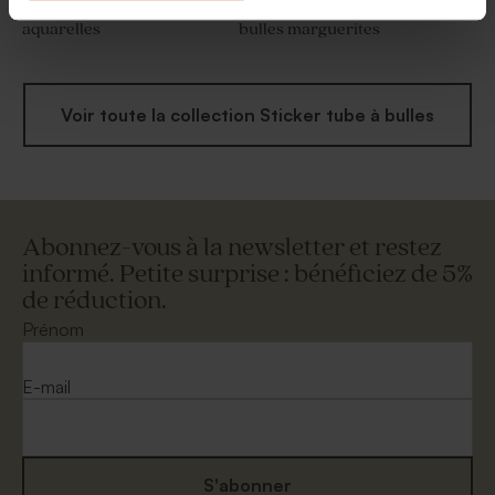
Sticker tube à bulles fleurs
Sticker communion tube à
aquarelles
bulles marguerites
Voir toute la collection Sticker tube à bulles
Abonnez-vous à la newsletter et restez
informé. Petite surprise : bénéficiez de 5%
de réduction.
Prénom
E-mail
S'abonner