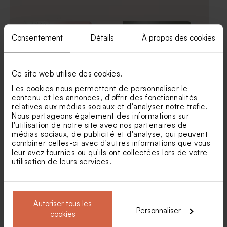
Savon artisanal communion
Savon artisanal communion
senteur Fleur Hibiscus
senteur Thé Chaï
Consentement
Détails
À propos des cookies
Ce site web utilise des cookies.
Les cookies nous permettent de personnaliser le
contenu et les annonces, d'offrir des fonctionnalités
Sticker tube à bulles
Sticker tube à bulle baptême
relatives aux médias sociaux et d'analyser notre trafic.
communion aquarelle rose
superposition de prénom
Nous partageons également des informations sur
gold
l'utilisation de notre site avec nos partenaires de
Tube à bulles communion
Dragées communion
médias sociaux, de publicité et d'analyse, qui peuvent
amande – blanches
brillantes - 1kg
combiner celles-ci avec d'autres informations que vous
leur avez fournies ou qu'ils ont collectées lors de votre
utilisation de leurs services.
Autoriser tous les
Personnaliser
cookies