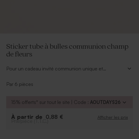
Sticker tube à bulles communion champ
de fleurs
Pour un cadeau invité communion unique et
champêtre, optez pour ce sticker tube à bulles
communion champ de fleurs. Rendez-vous dans notre
Par 6 pièces
outil de personnalisation pour ajouter votre texte et
ainsi choisir la police d'écriture et la couleur de votre
15% offerts* sur tout le site | Code :
AOUTDAYS26
choix.
À partir de
0,88 €
Afficher les prix
Prix/pièce (T.T.C.)