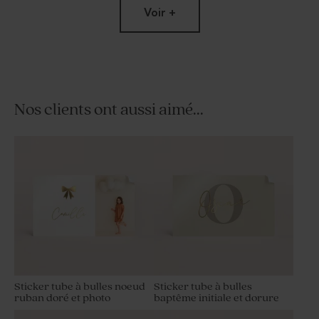
Voir +
Nos clients ont aussi aimé...
Étui à dragées original
Savon artisanal communion
anniversaire champs de
senteur Fraîcheur
fleurs
Sticker tube à bulles noeud
Sticker tube à bulles
ruban doré et photo
baptême initiale et dorure