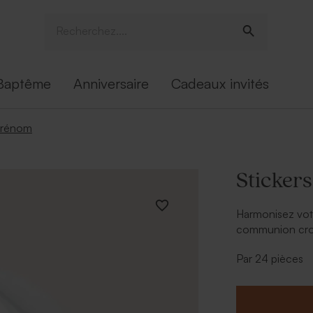
Baptême
Anniversaire
Cadeaux invités
 prénom
Sticker
Harmonisez vot
communion croix
A personnalis
Par 24 pièces
Prénom de
Police
Couleur d