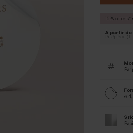
A retenir :
Format :
15% offerts* s
Vendue p
Pot de fl
À partir d
Prix/pièce (T.
Mo
Par 
For
ø 4
Sti
Papi