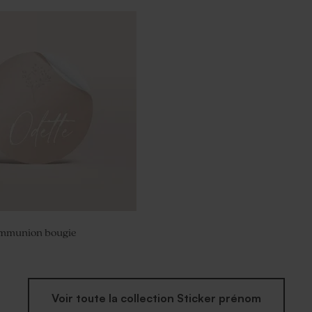
munion lentilles vert
 kg (± 1120 ex)
ommunion bougie
Voir toute la collection Sticker prénom