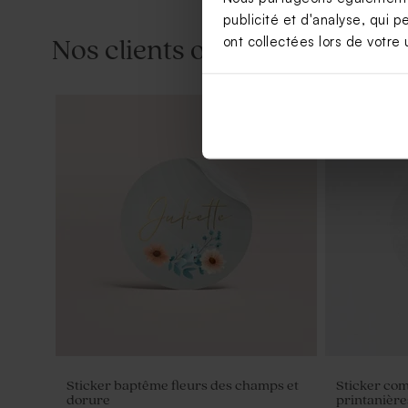
publicité et d'analyse, qui p
ont collectées lors de votre u
Nos clients ont aussi aimé...
Pot de fleurs communion blanc
Petit pot e
Sticker baptême fleurs des champs et
Sticker co
dorure
printanière