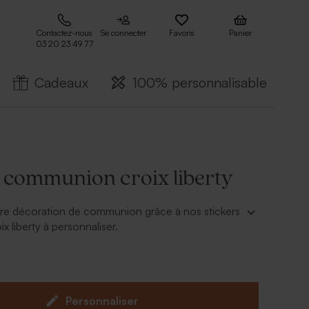
Contactez-nous
Se connecter
Favoris
Panier
03 20 23 49 77
Cadeaux
100% personnalisable
s communion croix liberty
re décoration de communion grâce à nos stickers
 liberty à personnaliser.
er
:
 l’enfant
e la police
Personnaliser