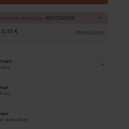
4,40 cm
ur tout le site | Code :
AOUTDAYS26
ar lot de
15 exemplaires
eurs vendu séparement.
0,33 €
e
Afficher les prix
T.C.)
ntant
pièce
mat
,4 cm
cker
er autocollant