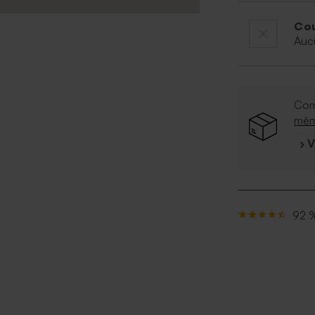
Cou
Auc
Com
mê
› 
92 %