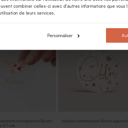
euvent combiner celles-ci avec d'autres informations que vous le
tilisation de leurs services.
Personnaliser
Aut
n verre communion
Sels de bain fleur d'hibiscus -
communion
mmunion transparent fleurs
Sticker communion fleurs aquarel
s 3.7 cm