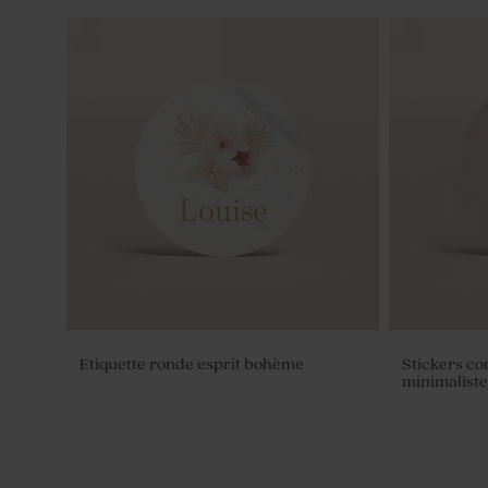
Dragées communion blanches lentilles
Dragées com
avec marbrure or 1 kg (± 1120 ex)
eucalyptus 1
Etiquette ronde esprit bohème
Stickers c
minimaliste