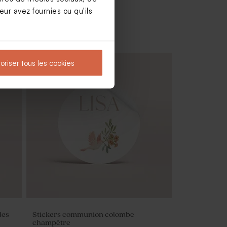
ur avez fournies ou qu'ils
oriser tous les cookies
Contenant à dragées communion
cloche dorée
les
Stickers communion colombe
champêtre