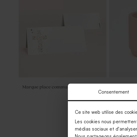
Marque place communion croix fleurie
Pot de fleu
Consentement
Ce site web utilise des cooki
Les cookies nous permettent 
médias sociaux et d'analyser 
Nous partageons également de