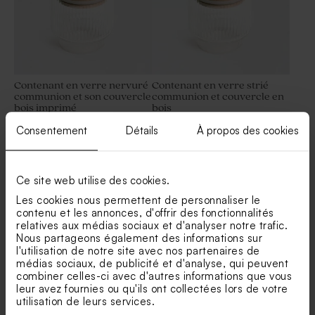
Contenant en verre nervuré
Contenant en verre strié
communion et son couvercle
communion et couvercle en
bois imprimé
bois
Savon artisanal communion
senteur Citron
Consentement
Détails
À propos des cookies
Ce site web utilise des cookies.
Les cookies nous permettent de personnaliser le
contenu et les annonces, d'offrir des fonctionnalités
relatives aux médias sociaux et d'analyser notre trafic.
Nous partageons également des informations sur
l'utilisation de notre site avec nos partenaires de
médias sociaux, de publicité et d'analyse, qui peuvent
Pot en verre strié
Étui à dragées communion
combiner celles-ci avec d'autres informations que vous
communion avec couvercle
eucalyptus et prénom doré
leur avez fournies ou qu'ils ont collectées lors de votre
en bois
utilisation de leurs services.