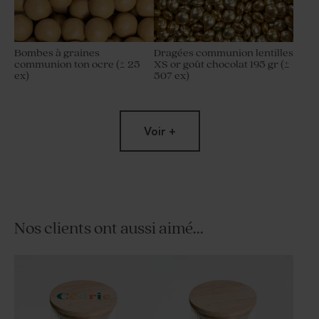
Bombes à graines
Dragées communion lentilles
communion ton ocre (± 25
XS or goût chocolat 195 gr (±
ex)
507 ex)
Voir +
Nos clients ont aussi aimé...
Sucette communion blanche
Tube à bulles communion or
et dorée