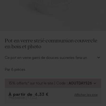
Pot en verre strié communion couvercle
en bois et photo
Ce pot en verre garni de douces sucreries fera un
cadeau parfait pour vos invités lors de sa communion.
Son couvercle en bois se personnalise de son plus
Par 6 pièces
beau sourire.
À retenir :
15% offerts* sur tout le site | Code :
AOUTDAYS26
Se vend par lot de 6 ex
Peut contenir environ 20 dragées, 45 bonbons,
À partir de
4,33 €
Afficher les prix
Prix/pièce (T.T.C.)
85 dragées lentilles, 25 dragées aux amandes, 3
bombes de bain