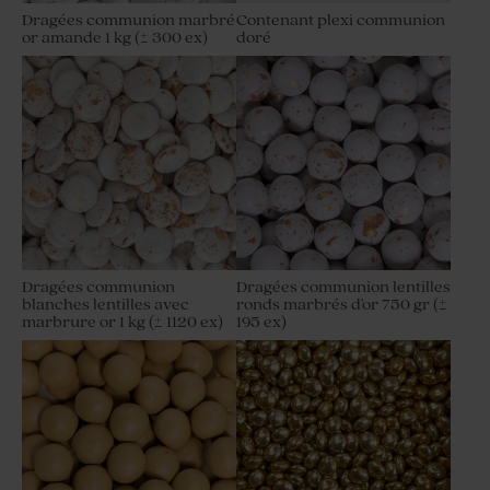
Dragées communion marbré
Contenant plexi communion
or amande 1 kg (± 300 ex)
doré
Dragées communion
Dragées communion lentilles
blanches lentilles avec
ronds marbrés d'or 750 gr (±
marbrure or 1 kg (± 1120 ex)
195 ex)