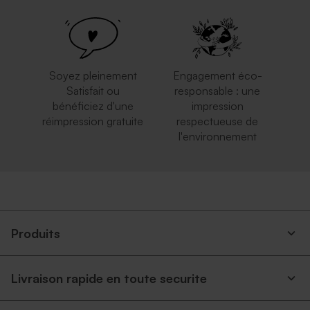
Enveloppe fête papier
Enveloppe fête dorée
nature moucheté
rectangulaire
Soyez pleinement
Engagement éco-
Satisfait ou
responsable : une
bénéficiez d'une
impression
réimpression gratuite
respectueuse de
l'environnement
Produits
Livraison rapide en toute securite