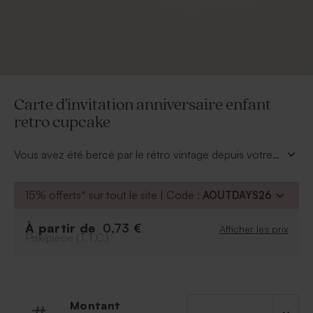
Carte d'invitation anniversaire enfant
retro cupcake
Vous avez été bercé par le rétro vintage depuis votre
tendre enfance ? Choisissez notre carte d'invitation
anniversaire enfant retro cupcake pour la fête de votre
15% offerts* sur tout le site | Code :
AOUTDAYS26
petit bout. Vous pourrez ainsi lui transmettre votre
passion cette tendance. Avec son effet tableau noir et
À partir de
0,73 €
Afficher les prix
ses motifs jacquard, cette carte fera sensation auprès
Prix/pièce (T.T.C.)
de votre entourage.
Montant