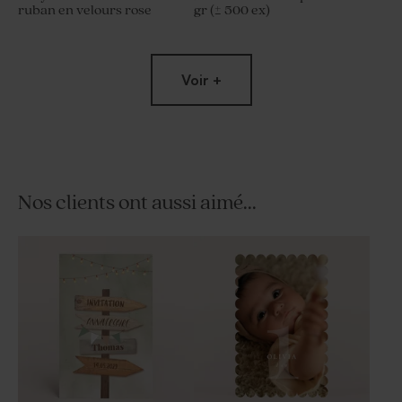
ruban en velours rose
gr (± 500 ex)
Voir +
Nos clients ont aussi aimé...
Sucette anniversaire rose
Savon artisanal rond fête -
orange
fleurs hibiscus