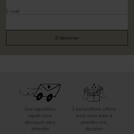
E-mail
S'abonner
Petite enveloppe crème
Enveloppe anniversaire
couleur rouille format carte
postale
Une expédition
2 échantillons offerts
rapide pour
pour vous aider à
découvrir sans
prendre une
attendre
décision