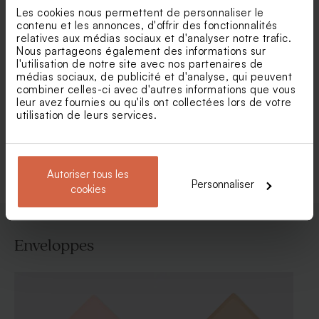
Les cookies nous permettent de personnaliser le
contenu et les annonces, d'offrir des fonctionnalités
relatives aux médias sociaux et d'analyser notre trafic.
Nous partageons également des informations sur
l'utilisation de notre site avec nos partenaires de
Carte d'invitation
Carte invitation anniversaire
médias sociaux, de publicité et d'analyse, qui peuvent
anniversaire adulte ticket de
jolies fleurs dorure et haut
combiner celles-ci avec d'autres informations que vous
cinéma
arrondi
leur avez fournies ou qu'ils ont collectées lors de votre
utilisation de leurs services.
Voir toute la collection Invitation fête
Autoriser tous les
Personnaliser
cookies
Enveloppes