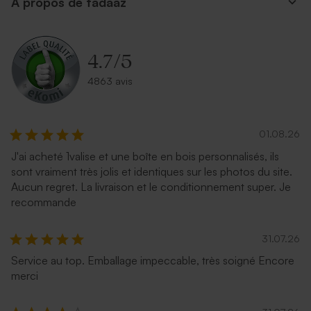
A propos de tadaaz
nuit
4.7
/
5
4863 avis
01.08.26
J'ai acheté 1valise et une boîte en bois personnalisés, ils
Enveloppe papier kraft
Enveloppe fête terracotta
sont vraiment très jolis et identiques sur les photos du site.
Aucun regret. La livraison et le conditionnement super. Je
recommande
31.07.26
Service au top. Emballage impeccable, très soigné Encore
merci