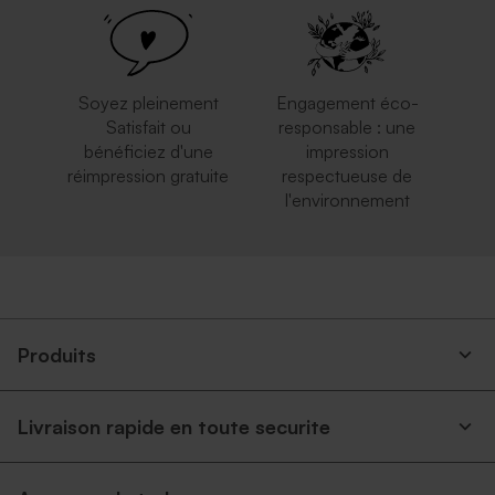
Soyez pleinement
Engagement éco-
Satisfait ou
responsable : une
bénéficiez d'une
impression
réimpression gratuite
respectueuse de
l'environnement
Enveloppe crème rectangle
Enveloppe fête eucalyptus
Produits
Livraison rapide en toute securite
Enveloppe rectangle bleu
Enveloppe dorée rectangle