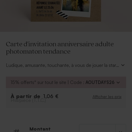
Carte d'invitation anniversaire adulte
photomaton tendance
Ludique, amusante, touchante, à vous de jouer la star.
Une carte avec un papier effet kraft accompagnée
d'une police noire et blanche c'est le combo parfait
15% offerts* sur tout le site | Code :
AOUTDAYS26
pour une annonce tendance. Cette carte d'invitation
anniversaire adulte photomaton tendance est
À partir de
1,06 €
Afficher les prix
personnalisable de A à Z.
Prix/pièce (T.T.C.)
Montant