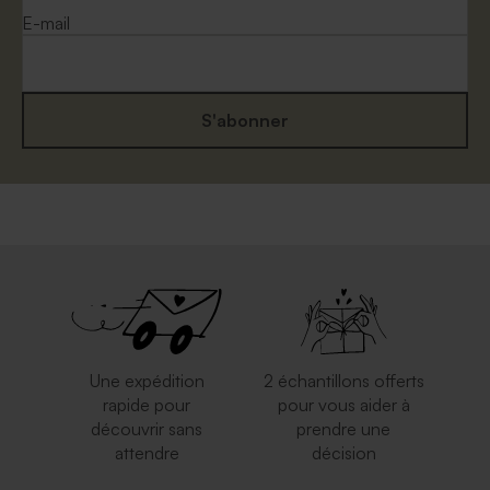
E-mail
S'abonner
Enveloppe fête mouchetée
Enveloppe fête rouille
papier naturel
Une expédition
2 échantillons offerts
rapide pour
pour vous aider à
découvrir sans
prendre une
attendre
décision
Enveloppe rose pâle
Enveloppe bleu ciel