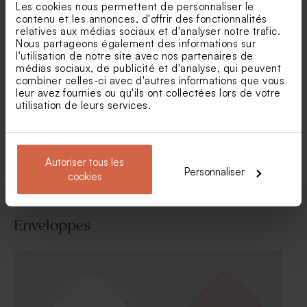
Les cookies nous permettent de personnaliser le
contenu et les annonces, d'offrir des fonctionnalités
relatives aux médias sociaux et d'analyser notre trafic.
Nous partageons également des informations sur
l'utilisation de notre site avec nos partenaires de
Carte d'invitation
Carte invitation anniversaire
médias sociaux, de publicité et d'analyse, qui peuvent
anniversaire de mariage
lignée et cadre oval
photo négative
combiner celles-ci avec d'autres informations que vous
leur avez fournies ou qu'ils ont collectées lors de votre
utilisation de leurs services.
Voir toute la collection Invitation fête
Autoriser tous les
Personnaliser
cookies
Enveloppes