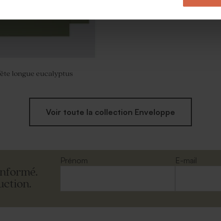
ête longue eucalyptus
Voir toute la collection Enveloppe
Prénom
E-mail
informé.
uction.