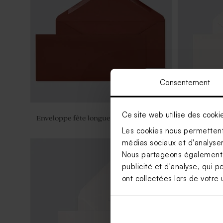
Consentement
Ce site web utilise des cooki
Enveloppe fête longue rouille
Enveloppe 
Les cookies nous permettent 
médias sociaux et d'analyser 
Nous partageons également de
publicité et d'analyse, qui p
ont collectées lors de votre u