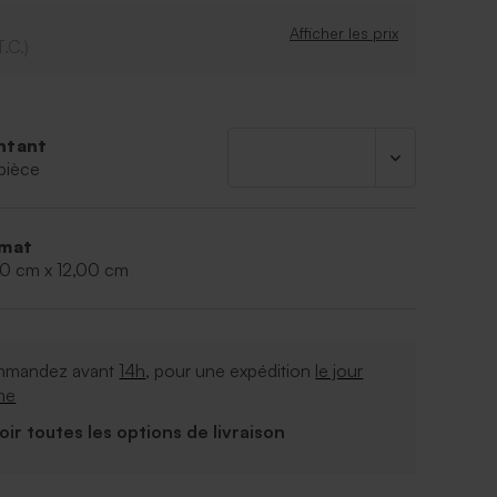
Afficher les prix
T.C.)
ntant
pièce
mat
50 cm x 12,00 cm
mandez avant
14h
, pour une expédition
le jour
me
Voir toutes les options de livraison