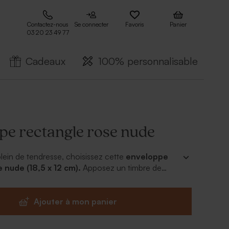
Contactez-nous
Se connecter
Favoris
Panier
03 20 23 49 77
Cadeaux
100% personnalisable
pe rectangle rose nude
lein de tendresse, choisissez cette
enveloppe
 nude (18,5 x 12 cm).
Apposez un timbre de
a sceller avec élégance.
Ajouter à mon panier