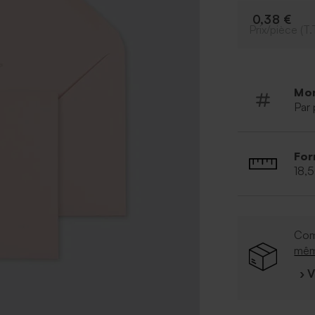
0,38 €
Prix/pièce (T.
Mo
Par 
For
18,
Com
mê
› 