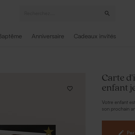
Baptême
Anniversaire
Cadeaux invités
Carte d'
enfant j
Votre enfant est
son prochain an
Faites-lui une j
carte d'invitati
Per