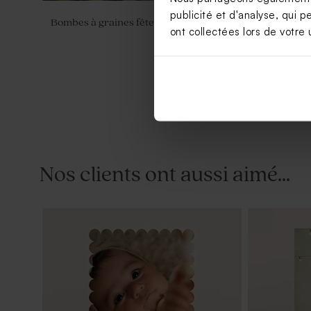
publicité et d'analyse, qui p
Bombes à graines fête ton ocre (25 ex)
Tube à bulle
ont collectées lors de votre u
Nos clients ont aussi aimé...
Dragées anniversaire lentilles XS or
Savon fête f
goût chocolat 195 gr (± 507 ex)
Calendula