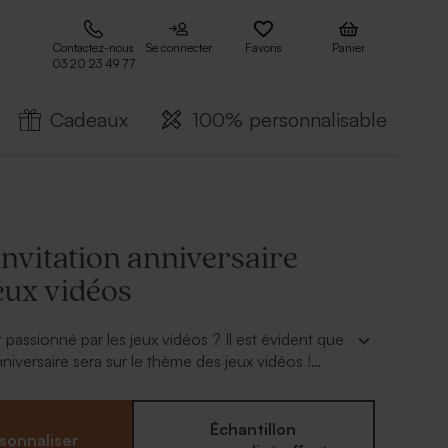
Contactez-nous
Se connecter
Favoris
Panier
03 20 23 49 77
Cadeaux
100% personnalisable
invitation anniversaire
eux vidéos
 passionné par les jeux vidéos ? Il est évident que
niversaire sera sur le thème des jeux vidéos !
olie surprise en invitant ses copains avec cette
on anniversaire enfant jeux vidéos.
Échantillon
sonnaliser