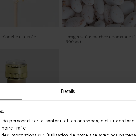
e blanche et dorée
Dragées fête marbré or amande 1 k
300 ex)
Détails
es.
de personnaliser le contenu et les annonces, d'offrir des foncti
notre trafic.
s informations sur l'utilisation de notre site avec nos parten