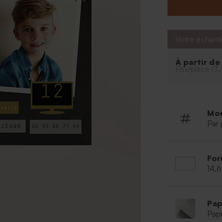
Votre échanti
À partir d
Prix/pièce (T.
Mo
Par 
For
14,6
Pap
Papi