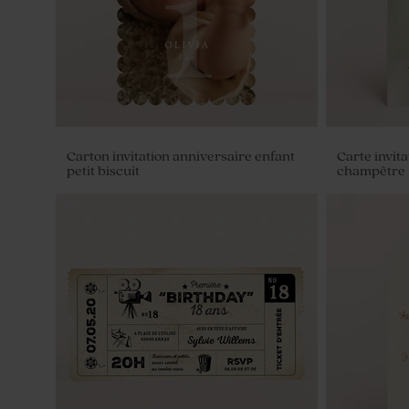
Carton invitation anniversaire enfant
Carte invit
petit biscuit
champêtre