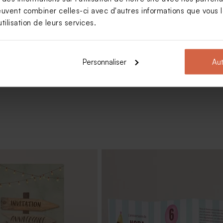
euvent combiner celles-ci avec d'autres informations que vous le
s fête or
tilisation de leurs services.
Voir +
Personnaliser
Aut
ond fleur d'or - senteur
Dragées chocolat marbrées or et 
 Bambou