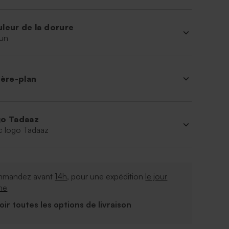
leur de la dorure
un
ière-plan
o Tadaaz
c logo Tadaaz
mandez avant
14h
, pour une expédition
le jour
me
Voir toutes les options de livraison