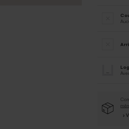
Cou
Auc
Arr
Log
Ave
Com
mê
› 