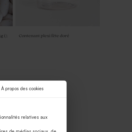
g (±
Contenant plexi fête doré
À propos des cookies
onnalités relatives aux
aires de médias sociaux, de