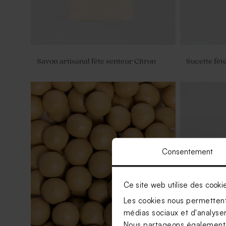
Savon artisanal fête senteur Citron
Sucette fêt
Consentement
Ce site web utilise des cooki
Les cookies nous permettent 
médias sociaux et d'analyser 
Nous partageons également de