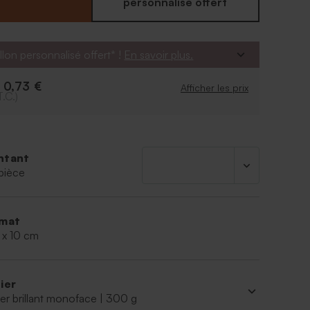
personnalisé offert
llon personnalisé offert* !
En savoir plus.
0,73 €
e
Afficher les prix
T.C.)
ntant
pièce
mat
 x 10 cm
ier
er brillant monoface | 300 g