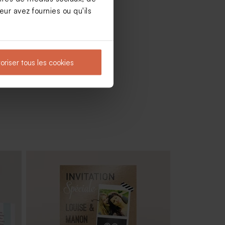
ur avez fournies ou qu'ils
oriser tous les cookies
blanc
Autocollant cachet de cire fête cœur