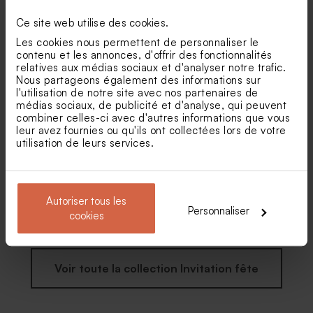
Carte d'invitation
Carte invitation anniversaire
anniversaire adulte ticket de
jolies fleurs dorure et haut
Ce site web utilise des cookies.
Dragées anniversaire
Savon fête fond fleur d'or -
cinéma
arrondi
lentilles XS or goût chocolat
senteur Calendula Bambou
Les cookies nous permettent de personnaliser le
195 gr (± 507 ex)
contenu et les annonces, d'offrir des fonctionnalités
relatives aux médias sociaux et d'analyser notre trafic.
Nous partageons également des informations sur
l'utilisation de notre site avec nos partenaires de
médias sociaux, de publicité et d'analyse, qui peuvent
combiner celles-ci avec d'autres informations que vous
leur avez fournies ou qu'ils ont collectées lors de votre
utilisation de leurs services.
Carte d'invitation
Carte invitation anniversaire
Autoriser tous les
anniversaire de mariage
lignée et cadre oval
Personnaliser
photo négative
cookies
Voir toute la collection Invitation fête