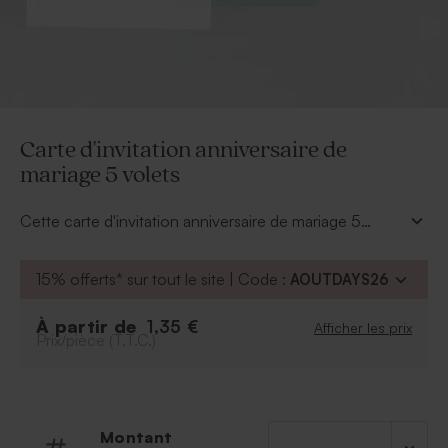
Carte d'invitation anniversaire de
mariage 5 volets
Cette carte d'invitation anniversaire de mariage 5
volets, vous permet d'alterner textes et photos, très
agréable à regarder pour vos invités. Sélectionnez des
15% offerts* sur tout le site | Code :
AOUTDAYS26
photos, rédigez votre texte et choisissez des couleurs
grâce à notre palette bien fournie et le tour est joué !
À partir de
1,35 €
Afficher les prix
Prix/pièce (T.T.C.)
Montant