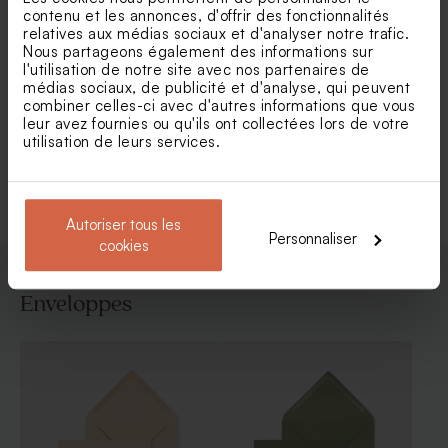
contenu et les annonces, d'offrir des fonctionnalités
relatives aux médias sociaux et d'analyser notre trafic.
Carte de remerciements fête
Carte de remerciements
Nous partageons également des informations sur
photo instantanée et
ardoise et ballon
paillettes
l'utilisation de notre site avec nos partenaires de
médias sociaux, de publicité et d'analyse, qui peuvent
combiner celles-ci avec d'autres informations que vous
leur avez fournies ou qu'ils ont collectées lors de votre
utilisation de leurs services.
Voir toute la collection Carte
remerciement fête
Autoriser tous les
Personnaliser
cookies
Enveloppes