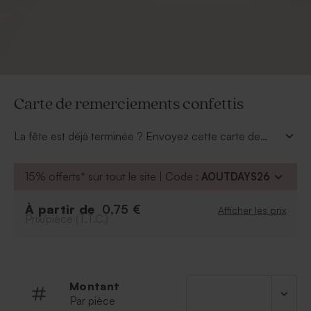
Carte de remerciements confettis
La fête est déjà terminée ? Envoyez cette carte de
remerciements confettis pour remercier l'ensemble de
vos proches. Cette attention leur fera plaisir et ils
15% offerts* sur tout le site | Code :
AOUTDAYS26
auront un souvenir de cette soirée mémorable.
Agrémentez-la de votre plus beau cliché et
À partir de
0,75 €
Afficher les prix
personnalisez le texte au dos. Disponible en plusieurs
Prix/pièce (T.T.C.)
coloris.
Montant
Par pièce