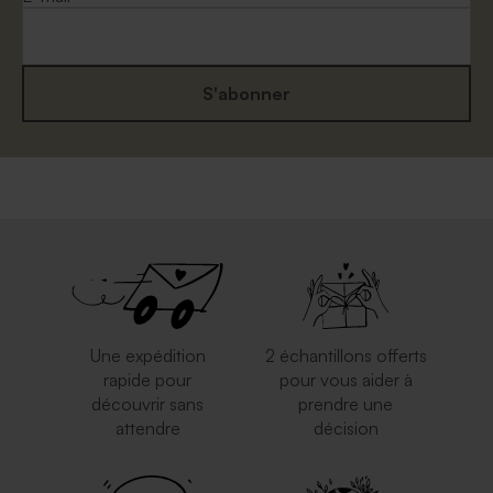
S'abonner
Enveloppe classique blanche
Enveloppe anniversaire
couleur rouille format carte
postale
Une expédition
2 échantillons offerts
rapide pour
pour vous aider à
découvrir sans
prendre une
attendre
décision
Enveloppe fête papier
Enveloppe fête dorée
nature moucheté
rectangulaire