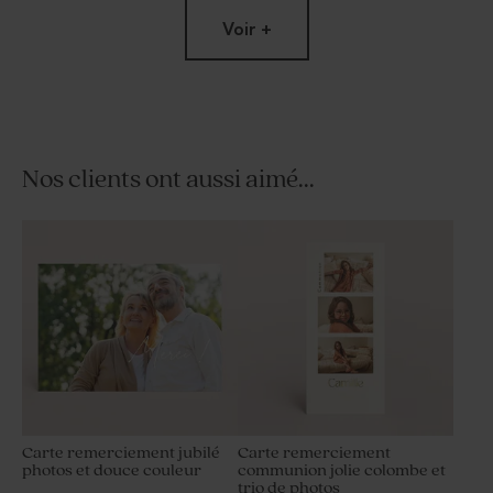
Voir +
Nos clients ont aussi aimé...
Dragées fête marbré or
Contenant plexi fête doré
amande 1 kg (± 300 ex)
Carte remerciement jubilé
Carte remerciement
photos et douce couleur
communion jolie colombe et
trio de photos
Bombes à graines fête ton
Tube à bulles fête or