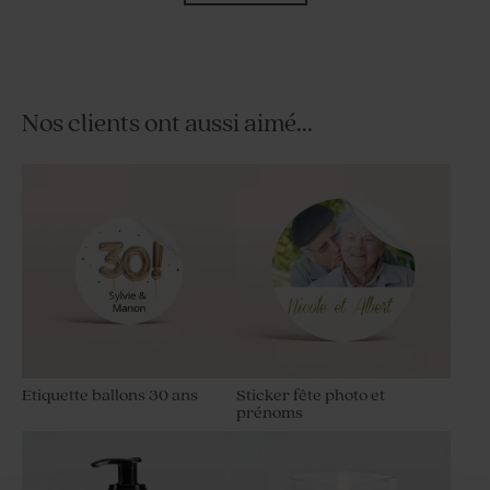
Nos clients ont aussi aimé...
Contenant plexi fête doré
Dragées fête marbré or
amande 1 kg (± 300 ex)
Etiquette ballons 30 ans
Sticker fête photo et
prénoms
Bombes à graines fête ton
Savon fête fond fleur d'or -
ocre (25 ex)
senteur Calendula Bambou