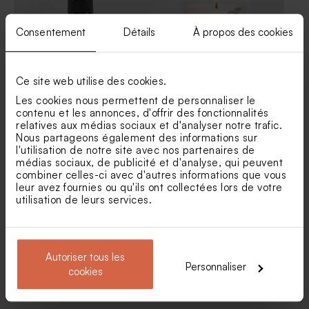
Consentement
Détails
À propos des cookies
Ce site web utilise des cookies.
Les cookies nous permettent de personnaliser le
Sticker fête agrumes 5 x 5
Sticker fête eucalyptus
contenu et les annonces, d'offrir des fonctionnalités
cm
relatives aux médias sociaux et d'analyser notre trafic.
Tube à bulles fête or
Dragées anniversaire
Nous partageons également des informations sur
lentilles XS or goût chocolat
l'utilisation de notre site avec nos partenaires de
195 gr (± 507 ex)
médias sociaux, de publicité et d'analyse, qui peuvent
combiner celles-ci avec d'autres informations que vous
leur avez fournies ou qu'ils ont collectées lors de votre
utilisation de leurs services.
Autoriser tous les
Personnaliser
cookies
Autocollant fête noir et blanc
Grand sticker fête à
à paillettes
paillettes