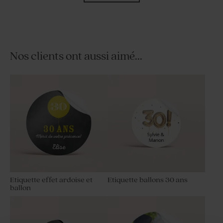
Nos clients ont aussi aimé...
Sucette fête blanche et
Dragées fête marbré or
dorée
amande 1 kg (± 300 ex)
Etiquette effet ardoise et
Etiquette ballons 30 ans
ballon
Contenant plexi fête doré
Bombes à graines fête ton
ocre (25 ex)