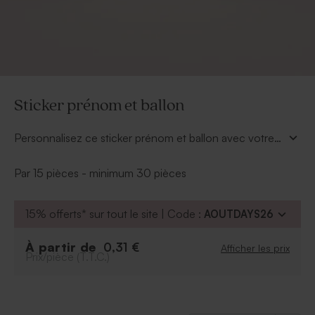
Sticker prénom et ballon
Personnalisez ce sticker prénom et ballon avec votre
âge et votre prénom en choisissant une des 3
couleurs disponibles : rose, menthe, et moutarde.
Par 15 pièces - minimum 30 pièces
15% offerts* sur tout le site | Code :
AOUTDAYS26
À partir de
0,31 €
Afficher les prix
Prix/pièce (T.T.C.)