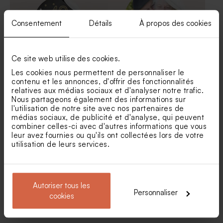
Consentement
Détails
À propos des cookies
Ce site web utilise des cookies.
Les cookies nous permettent de personnaliser le
Autocollant petits pois
Sticker fête photo et
contenu et les annonces, d'offrir des fonctionnalités
prénoms
relatives aux médias sociaux et d'analyser notre trafic.
Tube à bulles fête or
Dragées anniversaire
Nous partageons également des informations sur
lentilles XS or goût chocolat
l'utilisation de notre site avec nos partenaires de
195 gr (± 507 ex)
médias sociaux, de publicité et d'analyse, qui peuvent
combiner celles-ci avec d'autres informations que vous
leur avez fournies ou qu'ils ont collectées lors de votre
utilisation de leurs services.
Autoriser tous les
Personnaliser
cookies
Sticker fête agrumes 5 x 5
Autocollant fête noir et blanc
cm
à paillettes