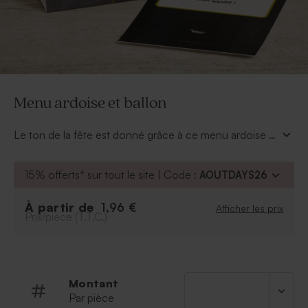
Menu ardoise et ballon
Le ton de la fête est donné grâce à ce menu ardoise et
ballon, très tendance. 3 couleurs vous sont proposées
pour les ballons et le cadre au dos : rose, menthe ou
15% offerts* sur tout le site | Code :
AOUTDAYS26
moutarde. A vous de faire votre choix lors de la
personnalisation.
À partir de
1,96 €
Afficher les prix
Prix/pièce (T.T.C.)
Montant
Par pièce