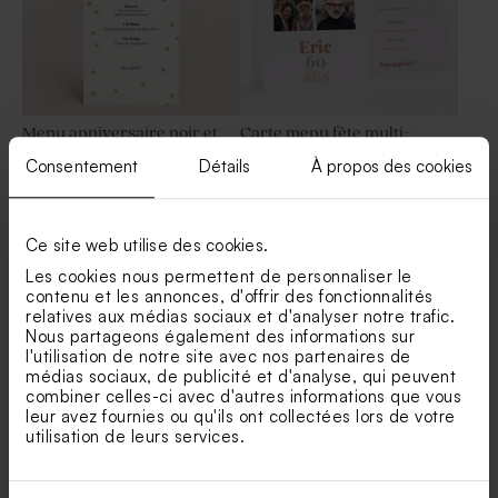
Menu anniversaire noir et
Carte menu fête multi-
blanc à paillettes
photos tendance
Consentement
Détails
À propos des cookies
Dragées fête marbré or
Contenant plexi fête doré
amande 1 kg (± 300 ex)
Ce site web utilise des cookies.
Les cookies nous permettent de personnaliser le
contenu et les annonces, d'offrir des fonctionnalités
relatives aux médias sociaux et d'analyser notre trafic.
Nous partageons également des informations sur
l'utilisation de notre site avec nos partenaires de
médias sociaux, de publicité et d'analyse, qui peuvent
combiner celles-ci avec d'autres informations que vous
Menu fête 2 photos et rond
Menu confettis
leur avez fournies ou qu'ils ont collectées lors de votre
année
utilisation de leurs services.
Bombes à graines fête ton
Tube à bulles fête or
ocre (25 ex)