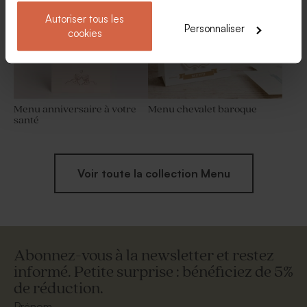
Autoriser tous les
Personnaliser
cookies
Menu anniversaire à votre
Menu chevalet baroque
santé
Voir toute la collection Menu
Abonnez-vous à la newsletter et restez
informé. Petite surprise : bénéficiez de 5%
de réduction.
Prénom