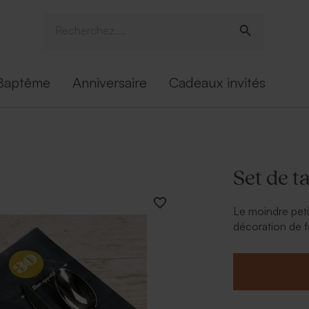
Baptême
Anniversaire
Cadeaux invités
Set de t
Le moindre petit
décoration de fê
élégant et chic 
guirlande et le
pétillant moutard