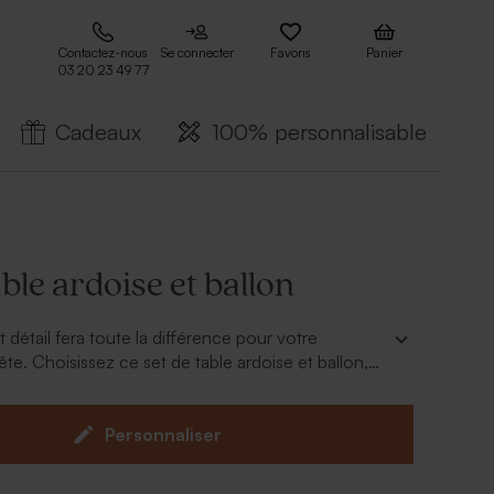
Contactez-nous
Se connecter
Favoris
Panier
03 20 23 49 77
Cadeaux
100% personnalisable
able ardoise et ballon
 détail fera toute la différence pour votre
te. Choisissez ce set de table ardoise et ballon,
. 3 couleurs de personnalisation pour le ballon, la
 texte vous sont proposées : rose, menthe et le
e. Assorti au texte blanc, il sera du plus bel effet.
Personnaliser