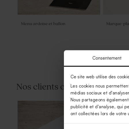
Menu ardoise et ballon
Marque-plac
Consentement
Ce site web utilise des cooki
Nos clients ont aussi aimé...
Les cookies nous permettent 
médias sociaux et d'analyser 
Nous partageons également de
publicité et d'analyse, qui p
ont collectées lors de votre u