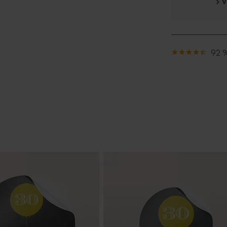
› 
92 %