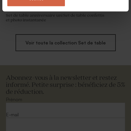
Set de table anniversaire uni
Set de table confettis
et photo instantanée
Voir toute la collection Set de table
Abonnez-vous à la newsletter et restez
informé. Petite surprise : bénéficiez de 5%
de réduction.
Prénom
E-mail