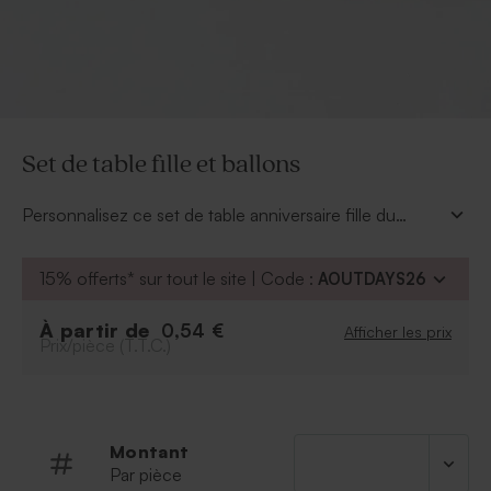
Set de table fille et ballons
Personnalisez ce set de table anniversaire fille du
prénom et de l'âge de votre princesse. Tendance, il se
décline en 2 couleurs différentes. Le petit plus : il
15% offerts* sur tout le site | Code :
AOUTDAYS26
occupera les enfants grâce à son dessin qui se trouve
au dos.
À partir de
0,54 €
Afficher les prix
Prix/pièce (T.T.C.)
Montant
Par pièce