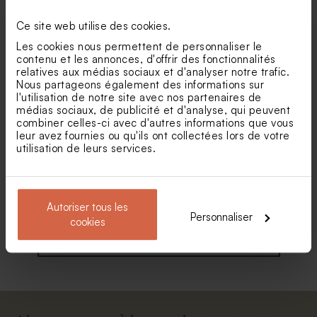
Set de table ballons
Set de table anniversaire
grande photo
Ce site web utilise des cookies.
Crayon à papier fête à
Jeu de dominos en bois fête
personnaliser
Les cookies nous permettent de personnaliser le
contenu et les annonces, d'offrir des fonctionnalités
relatives aux médias sociaux et d'analyser notre trafic.
Nous partageons également des informations sur
l'utilisation de notre site avec nos partenaires de
médias sociaux, de publicité et d'analyse, qui peuvent
combiner celles-ci avec d'autres informations que vous
leur avez fournies ou qu'ils ont collectées lors de votre
utilisation de leurs services.
Set de table ardoise et ballon
Pompe à savon vintage &
Etiquette longue en cuir
Autoriser tous les
Personnaliser
lotion mains
cookies
Voir toute la collection Set de table