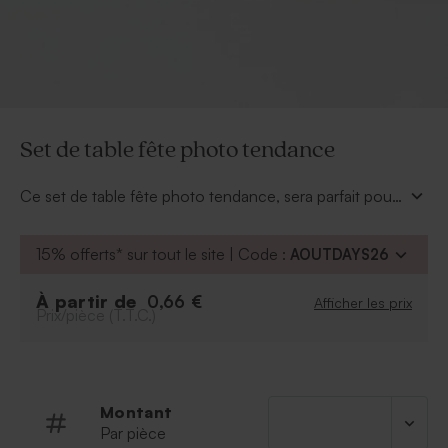
Set de table fête photo tendance
Ce set de table fête photo tendance, sera parfait pour
votre décoration. Pas besoin de nappe, les sets
apporteront toute l'élégance à votre table. Rendez-
15% offerts* sur tout le site | Code :
AOUTDAYS26
vous dans notre outil en ligne afin d'insérer votre
photo et votre texte. Le menu est également
À partir de
0,66 €
Afficher les prix
disponible sur le site pour harmoniser toute votre
Prix/pièce (T.T.C.)
déco.
Montant
Par pièce