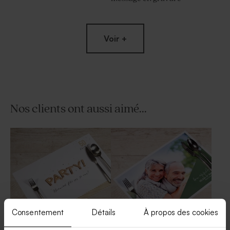
Voir +
Nos clients ont aussi aimé...
Décapsuleur anniversaire
Yoyo en bois fête
avec gravure
Consentement
Détails
À propos des cookies