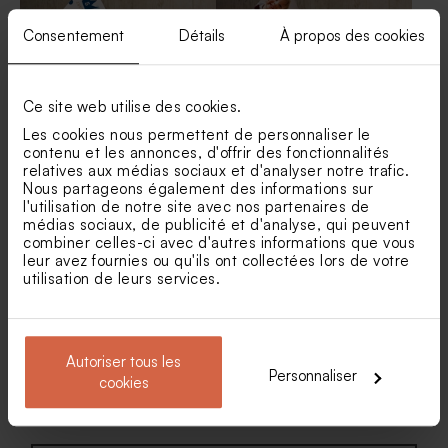
Consentement
Détails
À propos des cookies
Ce site web utilise des cookies.
Les cookies nous permettent de personnaliser le
Guirlande anniversaire
Guirlande anniversaire
contenu et les annonces, d'offrir des fonctionnalités
couronne
garçon ballon
Bonbon fête rose pastel 700
Diffuseur de parfum fête
relatives aux médias sociaux et d'analyser notre trafic.
gr (± 500 ex)
rose
Nous partageons également des informations sur
l'utilisation de notre site avec nos partenaires de
médias sociaux, de publicité et d'analyse, qui peuvent
combiner celles-ci avec d'autres informations que vous
leur avez fournies ou qu'ils ont collectées lors de votre
utilisation de leurs services.
Autoriser tous les
Personnaliser
Guirlande fanions
cookies
anniversaire enfant lama
Pot de fleurs fête rose
Dragées fête nude 1 kg (± 240
ex)