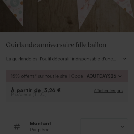
Guirlande anniversaire fille ballon
La guirlande est l'outil décoratif indispensable d'une
fête d'anniversaire. Originale et tendance, cette
guirlande se décline en 2 couleurs et se personnalise
15% offerts* sur tout le site | Code :
AOUTDAYS26
de la photo, de l'âge et du prénom de votre fille. La
corde est livrée d'office.
À partir de
3,26 €
Afficher les prix
Prix/pièce (T.T.C.)
Montant
Par pièce