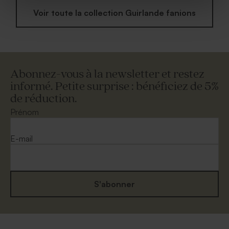
Voir toute la collection Guirlande fanions
Abonnez-vous à la newsletter et restez
informé. Petite surprise : bénéficiez de 5%
de réduction.
Prénom
E-mail
S'abonner