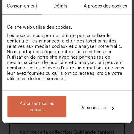
Consentement
Détails
À propos des cookies
Ce site web utilise des cookies.
Guirlande anniversaire
Guirlande anniversaire
Les cookies nous permettent de personnaliser le
couronne
garçon ballon
contenu et les annonces, d'offrir des fonctionnalités
Set de table fête feuilles
Marque-place fête motifs
tropicales
tropicaux
relatives aux médias sociaux et d'analyser notre trafic.
Nous partageons également des informations sur
l'utilisation de notre site avec nos partenaires de
médias sociaux, de publicité et d'analyse, qui peuvent
combiner celles-ci avec d'autres informations que vous
leur avez fournies ou qu'ils ont collectées lors de votre
utilisation de leurs services.
Autoriser tous les
Guirlande fanions
Personnaliser
anniversaire enfant lama
cookies
Savon artisanal fête senteur
Bobine ruban coton 40 mm
Fraîcheur
vert
Voir toute la collection Guirlande fanions