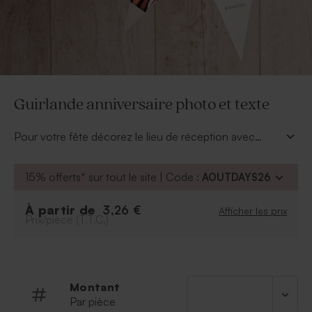
Guirlande anniversaire photo et texte
Pour votre fête décorez le lieu de réception avec
goût. Cette jolie
guirlande anniversaire photo et
texte
est personnalisable avec vos clichés et votre
15% offerts* sur tout le site | Code :
AOUTDAYS26
texte. À vous d'exprimer vos talents créatifs grâce à
notre outil de personnalisation. Mettez de la couleur et
À partir de
3,26 €
Afficher les prix
surtout des sourires pour une déco parfaite.
Prix/pièce (T.T.C.)
Montant
Par pièce