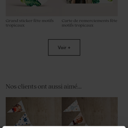
Grand sticker fête motifs
Carte de remerciements fête
tropicaux
motifs tropicaux
Voir +
Nos clients ont aussi aimé...
Menu fête motifs tropicaux
Set de table anniversaire uni
et photo instantanée