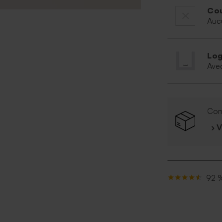
Cou
Auc
Log
Ave
Com
› 
92 %