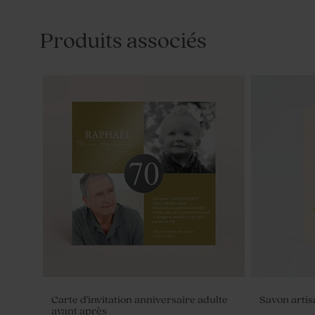
Produits associés
Carte d'invitation anniversaire adulte
Savon artis
avant après