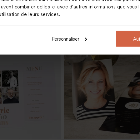
euvent combiner celles-ci avec d'autres informations que vous le
tilisation de leurs services.
Personnaliser
Aut
iversaire lentilles XS or
Savon fête fond fleur d'or - senteu
t 195 gr (± 507 ex)
Calendula Bambou