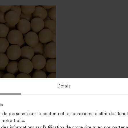
Détails
aines fête ton ocre (25 ex)
es.
de personnaliser le contenu et les annonces, d'offrir des foncti
Voir +
notre trafic.
s informations sur l'utilisation de notre site avec nos parten