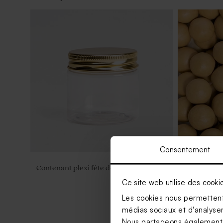
Consentement
Contenant plexi fête doré
Bombes à gr
Ce site web utilise des cooki
Les cookies nous permettent 
médias sociaux et d'analyser 
Nous partageons également de