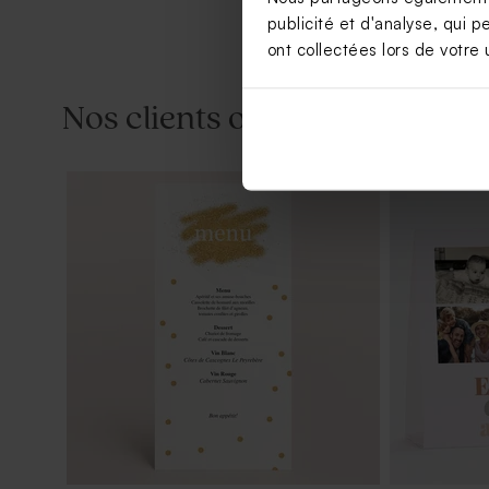
publicité et d'analyse, qui p
ont collectées lors de votre u
Nos clients ont aussi aimé...
Tube à bulles fête or
Dragées ann
goût chocola