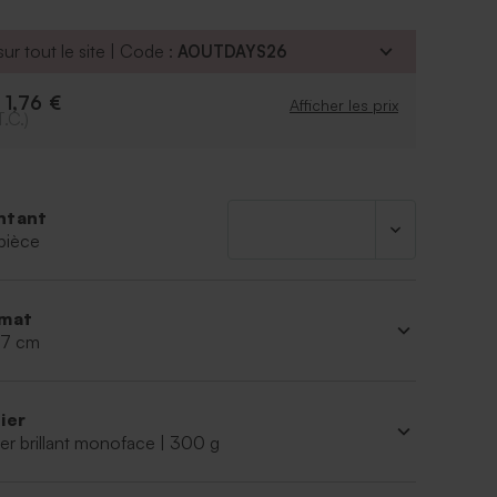
ur tout le site | Code :
AOUTDAYS26
1,76 €
e
Afficher les prix
T.C.)
ntant
pièce
mat
 17 cm
ier
er brillant monoface | 300 g