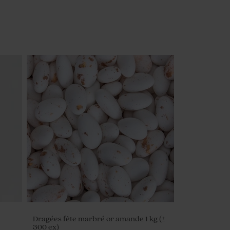
Dragées fête marbré or amande 1 kg (±
300 ex)