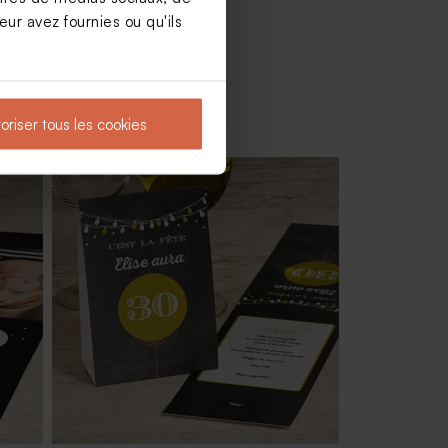
ur avez fournies ou qu'ils
oriser tous les cookies
r
Dragées chocolat marbrées or et blanc