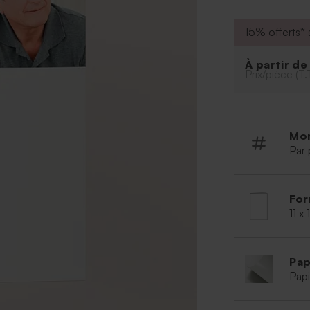
15% offerts* s
À partir d
Prix/pièce (T.
Mo
Par 
For
11 x
Pap
Papi