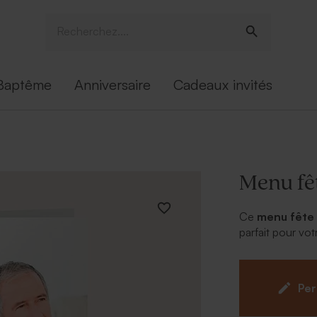
Baptême
Anniversaire
Cadeaux invités
Menu fê
Ce
menu fête 
parfait pour vot
des âges différ
fond du rond an
choix parmi not
Per
l'intérieur et le 