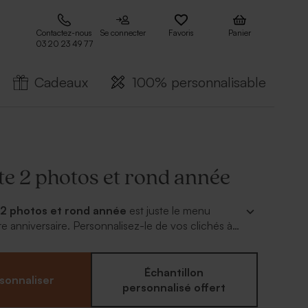
Contactez-nous
Se connecter
Favoris
Panier
03 20 23 49 77
Cadeaux
100% personnalisable
te 2 photos et rond année
2 photos et rond année
est juste le menu
re anniversaire. Personnalisez-le de vos clichés à
ents et attendez la réaction de vos convives. Le
née est personnalisable de la couleur de votre
re panel. Il ne manque que vos délicieux mets à
Échantillon
sonnaliser
tour est joué.
personnalisé offert