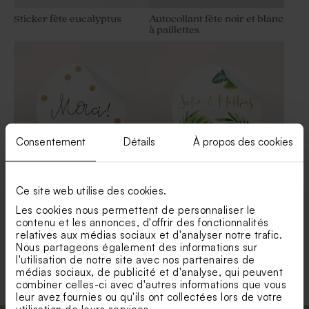
Sticker fête eucalyptus
Autocollant fête noir et blanc
à paillettes
Consentement
Détails
À propos des cookies
Grand sticker fête à
Grand sticker fête motifs
Ce site web utilise des cookies.
paillettes
tropicaux
Les cookies nous permettent de personnaliser le
contenu et les annonces, d'offrir des fonctionnalités
relatives aux médias sociaux et d'analyser notre trafic.
Nous partageons également des informations sur
Voir toute la collection Sticker prénom
l'utilisation de notre site avec nos partenaires de
médias sociaux, de publicité et d'analyse, qui peuvent
combiner celles-ci avec d'autres informations que vous
leur avez fournies ou qu'ils ont collectées lors de votre