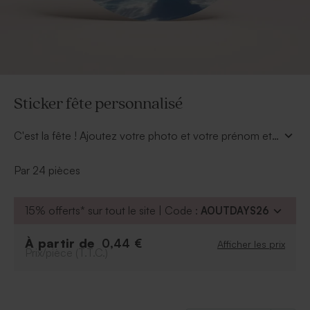
Sticker fête personnalisé
C'est la fête ! Ajoutez votre photo et votre prénom et
amusez-vous à coller ce sticker partout où vous le
voulez (bouteille, table, enveloppes etc) ! A coup sûr
Par 24 pièces
vous ferez sensation et la fête n'en sera que plus
joyeuse !
15% offerts* sur tout le site | Code :
AOUTDAYS26
À partir de
0,44 €
Afficher les prix
Prix/pièce (T.T.C.)