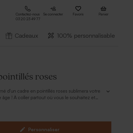
Contactez-nous
Se connecter
Favoris
Panier
03 20 23 49 77
Cadeaux
100% personnalisable
pointillés roses
orné d'un cadre en pointillés roses sublimera votre
 âge ! A coller partout où vous le souhaitez et
 ! A coup sûr vous ferez sensation et la fête n'en
oyeuse !
Personnaliser