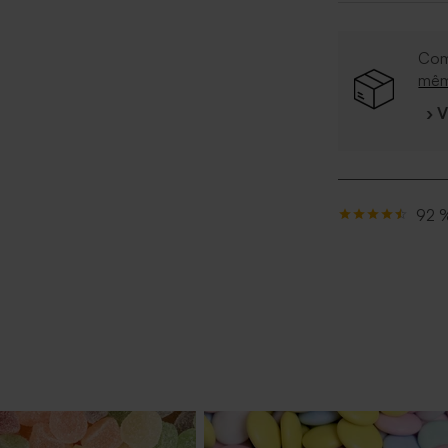
Com
mê
› 
92 %