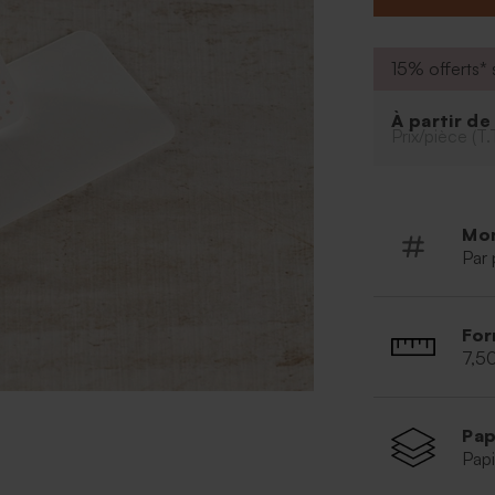
15% offerts* s
À partir d
Prix/pièce (T.
Mo
Par 
For
7,5
Pap
Papi