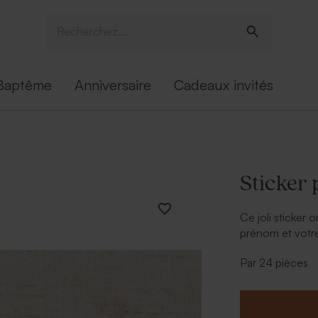
Baptême
Anniversaire
Cadeaux invités
Sticker 
Ce joli sticker 
prénom et votre
sans modération
Par 24 pièces
sera que plus j