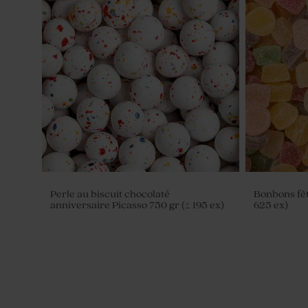
Perle au biscuit chocolaté
Bonbons fêt
anniversaire Picasso 750 gr (± 195 ex)
625 ex)