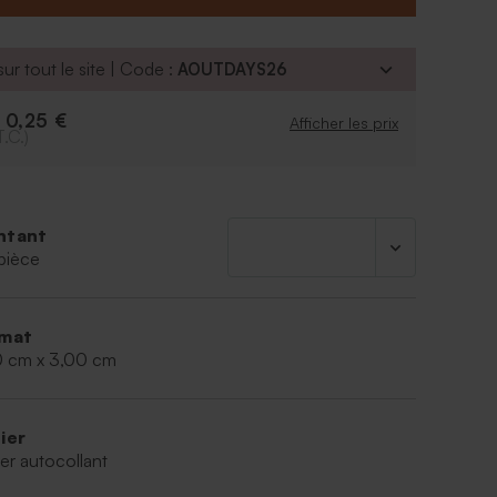
ur tout le site | Code :
AOUTDAYS26
0,25 €
e
Afficher les prix
T.C.)
ntant
pièce
mat
0 cm x 3,00 cm
ier
er autocollant