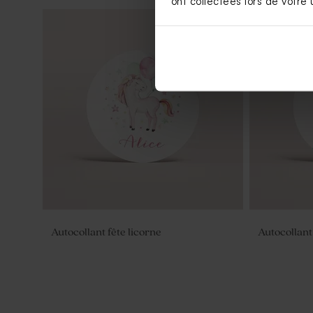
ont collectées lors de votre u
Autocollant fête licorne
Autocollant 