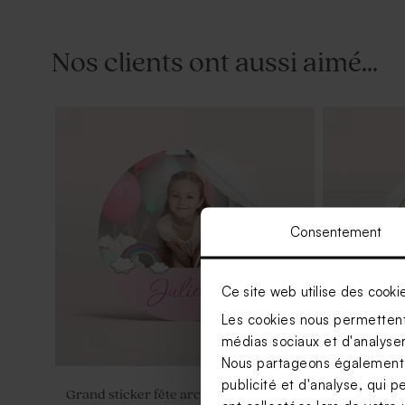
Nos clients ont aussi aimé...
Bonbon soucoupe acidulé fête 125 gr
(± 96 ex)
Consentement
Ce site web utilise des cooki
Les cookies nous permettent 
médias sociaux et d'analyser 
Nous partageons également de
publicité et d'analyse, qui p
Grand sticker fête arc-en-ciel licorne
Sticker fête