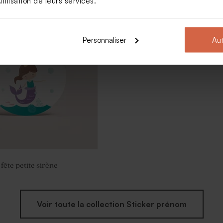
tilisation de leurs services.
Personnaliser
Aut
fête petite sirène
Voir toute la collection Sticker prénom