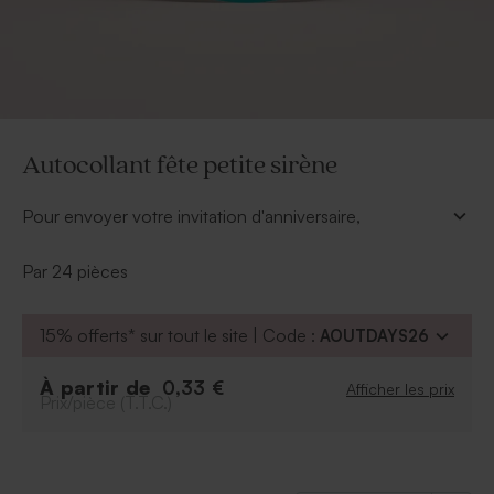
Autocollant fête petite sirène
Pour envoyer votre invitation d'anniversaire,
personnalisez cet
autollant fête petite sirène
, et
apposez-le sur le dos de l'enveloppe. L'harmonie sera
Par 24 pièces
de mise, et vos invités seront conquis par votre
créativité.
15% offerts* sur tout le site | Code :
AOUTDAYS26
*Diamètre 4,4 cm
À partir de
0,33 €
Afficher les prix
Prix/pièce (T.T.C.)