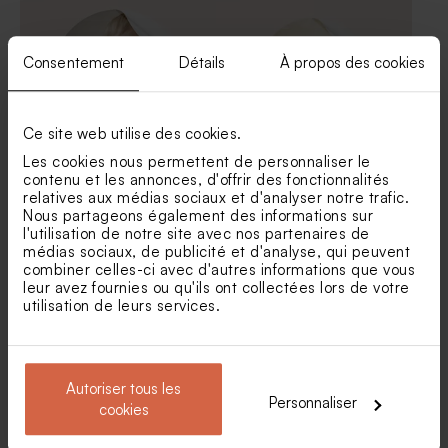
Consentement
Détails
À propos des cookies
Ce site web utilise des cookies.
Les cookies nous permettent de personnaliser le
contenu et les annonces, d'offrir des fonctionnalités
Grand sticker fête
Sticker fête dinosaures
relatives aux médias sociaux et d'analyser notre trafic.
dinosaures
Nous partageons également des informations sur
Pot de fleurs fête rose
Sucette anniversaire rose
l'utilisation de notre site avec nos partenaires de
fleur
médias sociaux, de publicité et d'analyse, qui peuvent
combiner celles-ci avec d'autres informations que vous
leur avez fournies ou qu'ils ont collectées lors de votre
utilisation de leurs services.
Autoriser tous les
Personnaliser
cookies
Autocollant fête licorne
Sticker anniversaire petit