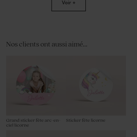
Voir +
Nos clients ont aussi aimé...
Bonbon fête rose pastel 700
Sucette anniversaire rose
gr (± 500 ex)
orange
Grand sticker fête arc-en-
Sticker fête licorne
ciel licorne
Savon artisanal rond fête -
Diffuseur de parfum fête
fleurs hibiscus
rose