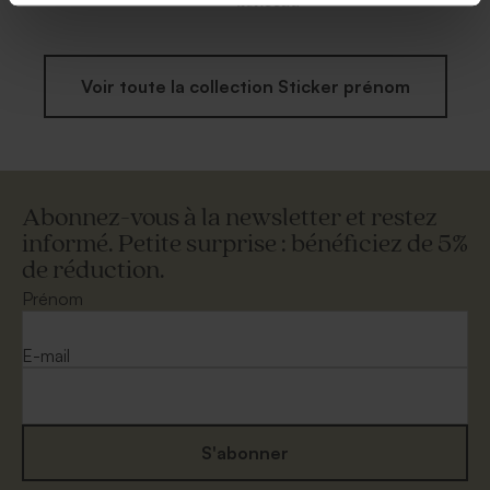
lionceau
Voir toute la collection Sticker prénom
Abonnez-vous à la newsletter et restez
informé. Petite surprise : bénéficiez de 5%
de réduction.
Prénom
E-mail
S'abonner