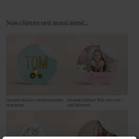
Nos clients ont aussi aimé...
Bombes à graines fête ton
Dragées fête marbré or
ocre (25 ex)
amande 1 kg (± 300 ex)
Grand sticker anniversaire
Grand sticker fête arc-en-
tracteur
ciel licorne
Tube à bulles fête or
Dragées anniversaire
lentilles XS or goût chocolat
195 gr (± 507 ex)