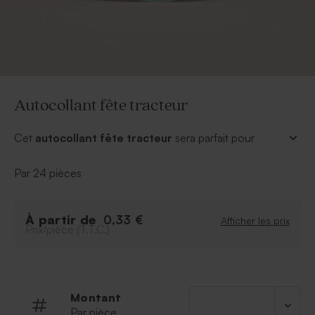
Autocollant fête tracteur
Cet
autocollant fête tracteur
sera parfait pour
fermer l'enveloppe contenant l'invitation d'anniversaire
de votre garçon. Vos proches verront que vous n'avez
Par 24 pièces
rien laissé au hasard pour les convier à la fête !
*Diamètre 4,4 cm
À partir de
0,33 €
Afficher les prix
Prix/pièce (T.T.C.)
Montant
Par pièce