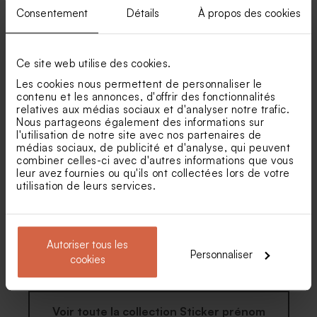
Consentement
Détails
À propos des cookies
Ce site web utilise des cookies.
Les cookies nous permettent de personnaliser le
Sticker fête licorne
Grand sticker fête
dinosaures
contenu et les annonces, d'offrir des fonctionnalités
relatives aux médias sociaux et d'analyser notre trafic.
Savon fête fond fleur d'or -
Dragées chocolat marbrées
Nous partageons également des informations sur
senteur Calendula Bambou
or et blanc
l'utilisation de notre site avec nos partenaires de
médias sociaux, de publicité et d'analyse, qui peuvent
combiner celles-ci avec d'autres informations que vous
leur avez fournies ou qu'ils ont collectées lors de votre
utilisation de leurs services.
Autoriser tous les
Personnaliser
Sticker fête dinosaures
Autocollant fête licorne
cookies
Voir toute la collection Sticker prénom