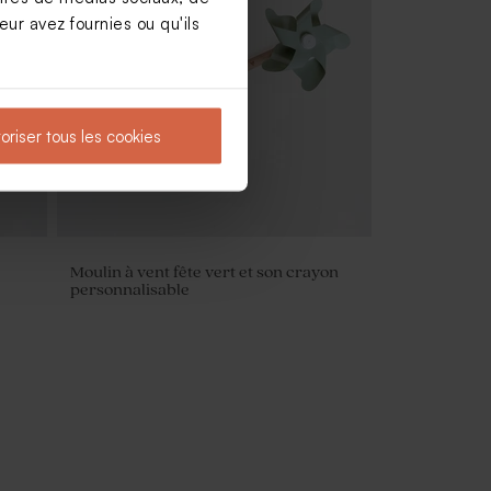
ur avez fournies ou qu'ils
re
Étui à dragées anniversaire enfant
Animaux en fête
oriser tous les cookies
Moulin à vent fête vert et son crayon
personnalisable