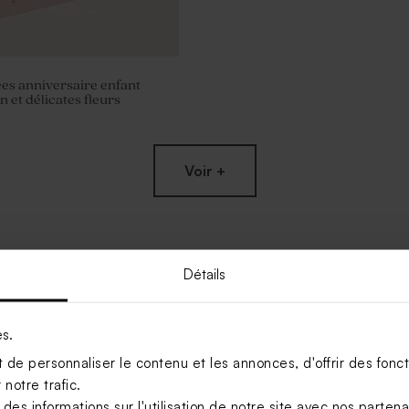
ées anniversaire enfant
 et délicates fleurs
Voir +
Détails
es.
de personnaliser le contenu et les annonces, d'offrir des foncti
notre trafic.
s informations sur l'utilisation de notre site avec nos parten