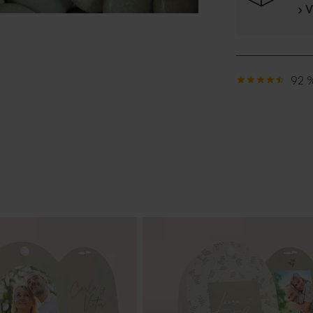
› 
92 %