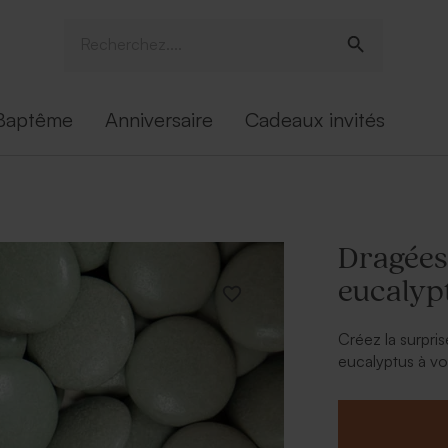
Baptême
Anniversaire
Cadeaux invités
Dragées 
eucalypt
Créez la surpri
eucalyptus à vo
grands !
Peu importe l'
bonne pour fair