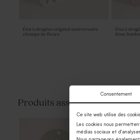
Étui à dragées original anniversaire
Étui à drag
champs de fleurs
Rose bonbon
Consentement
Produits associés
Ce site web utilise des cooki
Les cookies nous permettent 
médias sociaux et d'analyser 
Nous partageons également de