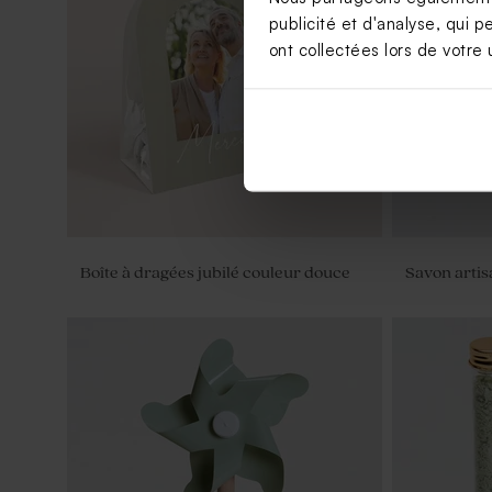
publicité et d'analyse, qui p
Etui à dragées communion jolies fleurs
Etui à dra
ont collectées lors de votre u
et dorure
Boîte à dragées jubilé couleur douce
Savon artis
Etui à dragées jubilé brindilles vernies
Étui à drag
Lama et con