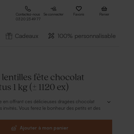
Contactez-nous
Se connecter
Favoris
Panier
03 20 23 49 77
Cadeaux
100% personnalisable
lentilles fête chocolat
us 1 kg (± 1120 ex)
se en offrant ces délicieuses dragées chocolat
s invités. Vous ferez le bonheur des petits et des
évènement que vous organisez, toute occasion est
e plaisir à ses convives ! Ces dragées en chocolat
Ajouter à mon panier