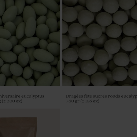
 arc-en-ciel verte
Diffuseur de parfum fête vert
iversaire eucalyptus
Dragées fête sucrés ronds eucaly
 (± 300 ex)
750 gr (± 195 ex)