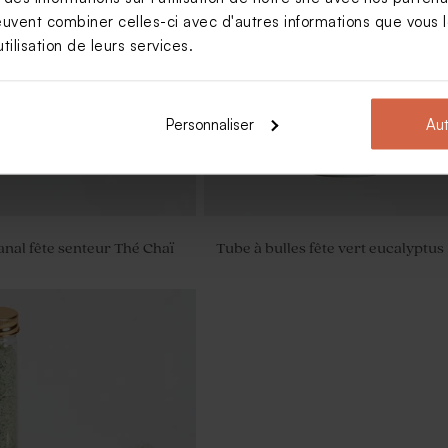
euvent combiner celles-ci avec d'autres informations que vous le
gées communion minimaliste
Étui à dragées original anniversai
tilisation de leurs services.
arc-en-ciel magique
Personnaliser
Aut
anal fête senteur Thé Chaï
Tube à bulles fête vert eucalyptus
ées anniversaire enfant
fettis