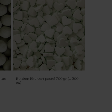
Fleurs séchées fête - Lagurus vert
ptus
Bonbon fête vert pastel 700 gr (± 500
ex)