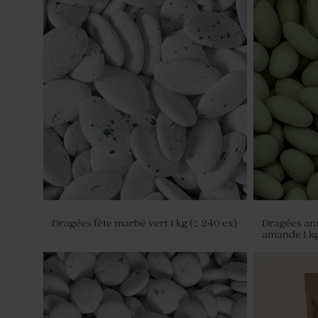
Sucette fête eucalyptus et blanche
Bougie fête
Dragées fête marbé vert 1 kg (± 240 ex)
Dragées ann
amande 1 kg