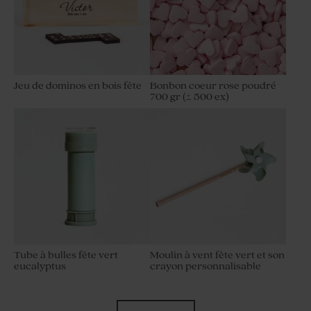
Jeu de dominos en bois fête
Bonbon coeur rose poudré
700 gr (± 500 ex)
Etui à dragées jubilé
Étui à dragées anniversaire
brindilles vernies
enfant Lama et confettis
Tube à bulles fête vert
Moulin à vent fête vert et son
eucalyptus
crayon personnalisable