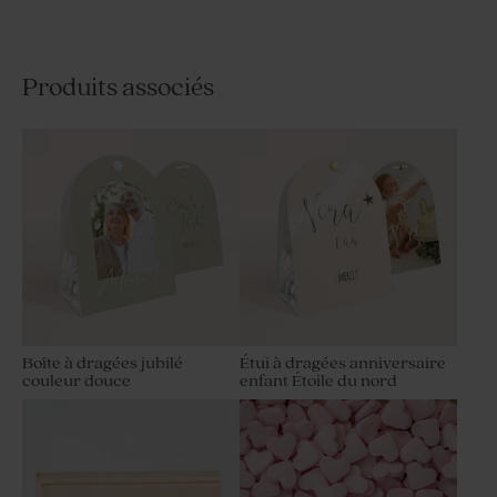
Produits associés
Etui à dragées communion
Etui à dragées communion
jolies fleurs
minimaliste et dorure
Boîte à dragées jubilé
Étui à dragées anniversaire
couleur douce
enfant Étoile du nord
Étui à dragées original
Étui à dragées anniversaire
anniversaire arc-en-ciel
enfant Animaux en fête
magique