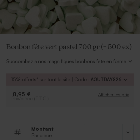
Bonbon fête vert pastel 700 gr (± 500 ex)
Succombez à nos magnifiques bonbons fête en forme
de coeur et de couleur vert pastel.
À retenir :
15% offerts* sur tout le site | Code :
AOUTDAYS26
Composition :
Dextrose, sirop de glucose,
acidifiant acide citrique, emulsifiant (E470b-
8,95 €
Afficher les prix
Prix/pièce (T.T.C.)
E471), maltodextrine, arôme naturel de cartame,
citron, pomme, poudre de jus de fruit (0,1%),
spiruline.
Sans allergènes
Parfum :
Citron vert
Montant
Quantité :
700gr (environ 500 coeurs)
Par pièce