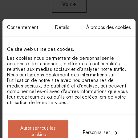
Voir +
Consentement
Détails
À propos des cookies
Nos clients ont aussi aimé...
Ce site web utilise des cookies.
Les cookies nous permettent de personnaliser le
Moulin à vent fête vert et son
Tubes de paillette de savon -
crayon gris
Cadeau invité fête
contenu et les annonces, d'offrir des fonctionnalités
relatives aux médias sociaux et d'analyser notre trafic.
Nous partageons également des informations sur
l'utilisation de notre site avec nos partenaires de
médias sociaux, de publicité et d'analyse, qui peuvent
combiner celles-ci avec d'autres informations que vous
leur avez fournies ou qu'ils ont collectées lors de votre
utilisation de leurs services.
Dragées fête marbé vert 1 kg
Dragées anniversaire
Autoriser tous les
(± 240 ex)
eucalyptus amande 1 kg (±
Personnaliser
300 ex)
Sucette fête eucalyptus et
Bougie fête arc-en-ciel verte
cookies
blanche