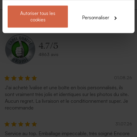
Autoriser tous les
Personnaliser
A propos de tadaaz
cookies
4.7
/
5
4863 avis
01.08.26
J'ai acheté 1valise et une boîte en bois personnalisés, ils
sont vraiment très jolis et identiques sur les photos du site.
Aucun regret. La livraison et le conditionnement super. Je
recommande
31.07.26
Service au top. Emballage impeccable, très soigné Encore