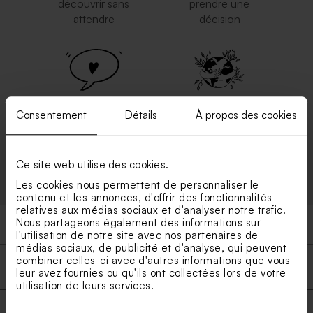
découvrir sans
prendre une
attendre
décision
Soyez pleinement
Engagement éco-
Consentement
Détails
À propos des cookies
Satisfait ou
responsable : une
bénéficiez d'une
impression
réimpression gratuite
respectueuse de
Ce site web utilise des cookies.
l'environnement
Les cookies nous permettent de personnaliser le
contenu et les annonces, d'offrir des fonctionnalités
relatives aux médias sociaux et d'analyser notre trafic.
Nous partageons également des informations sur
l'utilisation de notre site avec nos partenaires de
médias sociaux, de publicité et d'analyse, qui peuvent
combiner celles-ci avec d'autres informations que vous
Produits
leur avez fournies ou qu'ils ont collectées lors de votre
utilisation de leurs services.
Livraison rapide en toute securite