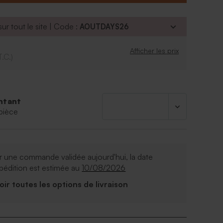
à la fois dans une salle de bain ou encore dans une
n cadeau à l'image de l'heureuse élue,
otre set cadeau directement via notre outil en
ur tout le site | Code :
AOUTDAYS26
xte désiré.
r :
Afficher les prix
T.C.)
texte sur les 3 étiquettes
criture
'écriture
ntant
rez ajouter un symbôle grâce à notre outil de
pièce
isation
alisé par 1 ex
 une commande validée aujourd'hui, la date
ts : Savon pour les mains
pédition est estimée au
10/08/2026
s : Aqua ; Le sulfate de laureth de sodium;
Voir toutes les options de livraison
de sodium; Cocamide DEA ; Parfum; Acide
 Polysorbate 20 ; Huile de ricin hydrogénée PEG-
eth-11 carboxylate de sodium ; Le polyacrylate de
ycérine; Propylène glycol; Triéthylène Glycol ;