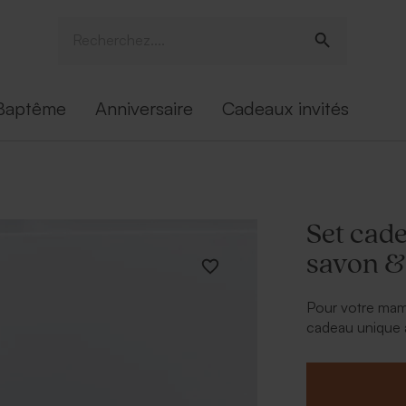
Baptême
Anniversaire
Cadeaux invités
Set cad
savon &
Pour votre mama
cadeau unique 
crème & diffus
Son design bohè
avec son doux 