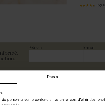
L'alcool 
92 %
magnesium
Méthyliso
Lot : 20
Ingrédien
Ingrédient
Alcool cét
Diméthico
PEG-40 ; 
Prénom
E-mail
décadiène
informé.
Éthylhexy
uction.
Lot : 20
Durée de 
Contenan
Diffuseur
Détails
Set livré 
es.
de personnaliser le contenu et les annonces, d'offrir des foncti