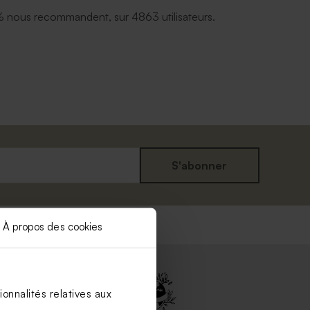
benzylique; Nitrate de magnésium ; Chlorure de
 nous recommandent, sur 4863 utilisateurs.
; Méthylchloroisothiazolinone,
thiazolinone
230242
ts : Crème pour les mains
s : Aqua ; Paraffine liquide; Stéarate d'éthylhexyle ;
hylique ; L'alcool cétéarylique; Glycérine;
ne ; Phénoxyéthanol; Huile de ricin hydrogénée
Sulfate cétéarylique de sodium ; Polymère croisé
 PVM/MA ; Triéthanolamine; Carbomère ;
lglycérine ; BHT
S'abonner
2204855
péremption : 36 mois
ce : 300 ML
 de parfum : 200 ML senteur bois de cèdre
À propos des cookies
dans une jolie boite cadeau Tadaaz
onnalités relatives aux