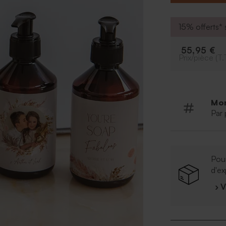
trouvera place 
cuisine. Pour u
personnalisez v
15% offerts* s
ligne avec le te
À personnalise
55,95 €
Prix/pièce (T.
Prénom et 
Police d'é
Couleur d
Photo
Mo
Vous pour
Par 
personnal
À retenir :
Commerci
Pour
Ingrédien
d'ex
Ingrédient
› 
Chlorure 
citrique;
40 ; Laur
sodium; Gl