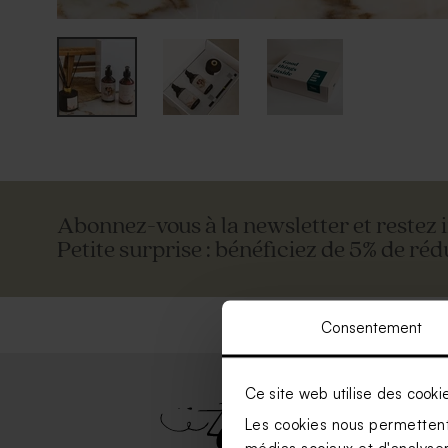
Abonnez-vous à la newsletter et restez 
Petite surprise : bénéficiez de 5% de réd
Consentement
Ce site web utilise des cooki
Les cookies nous permettent 