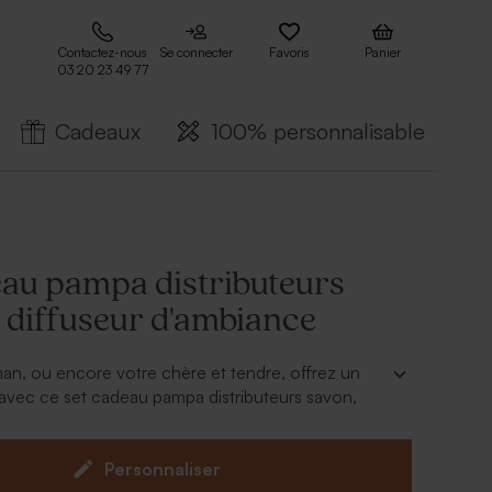
Contactez-nous
Se connecter
Favoris
Panier
03 20 23 49 77
Cadeaux
100% personnalisable
eau pampa distributeurs
 diffuseur d'ambiance
n, ou encore votre chère et tendre, offrez un
avec ce set cadeau pampa distributeurs savon,
eur d'ambiance.
me fera le bonheur de l'heureuse destinataire
feuillage pampa. Ce cadeau personnalisé bien-être
Personnaliser