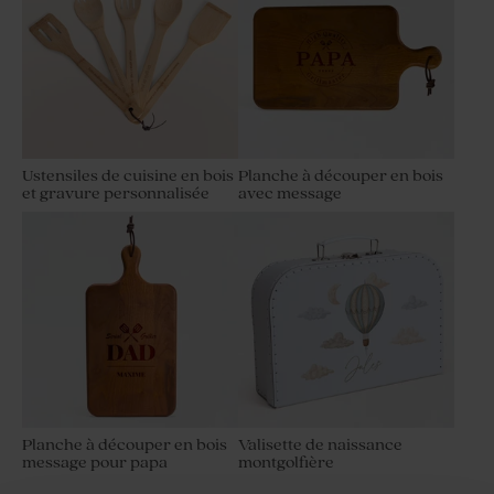
Ustensiles de cuisine en bois
Planche à découper en bois
et gravure personnalisée
avec message
Planche à découper en bois
Valisette de naissance
message pour papa
montgolfière