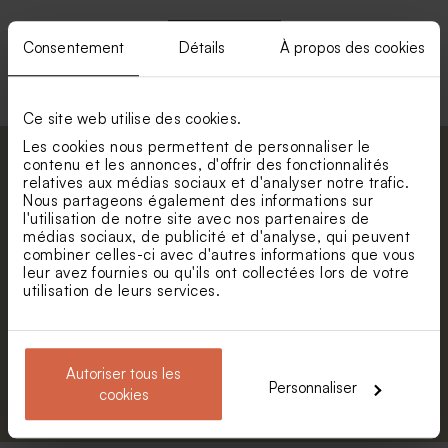
Nouveautés
Consentement
Détails
À propos des cookies
Voir +
Ce site web utilise des cookies.
Les cookies nous permettent de personnaliser le
contenu et les annonces, d'offrir des fonctionnalités
Abonnez-vous à la newsletter et restez
relatives aux médias sociaux et d'analyser notre trafic.
informé. Petite surprise : bénéficiez de 5%
Nous partageons également des informations sur
de réduction.
l'utilisation de notre site avec nos partenaires de
Sac en lin lion le roi du skate
Valisette de naissance
médias sociaux, de publicité et d'analyse, qui peuvent
champ de fleurs
Prénom
combiner celles-ci avec d'autres informations que vous
Nouveautés
leur avez fournies ou qu'ils ont collectées lors de votre
utilisation de leurs services.
E-mail
Autoriser tous les
S'abonner
Personnaliser
cookies