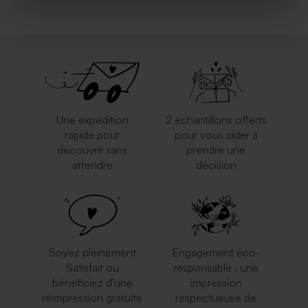
Boîte à souvenirs en bois
Sac en lin cerises sur fond
naissance montgolfière
ligné
Une expédition
2 échantillons offerts
rapide pour
pour vous aider à
découvrir sans
prendre une
attendre
décision
Valisette passeport avec
Valisette personnalisable
photo
Soyez pleinement
Engagement éco-
Satisfait ou
responsable : une
bénéficiez d'une
impression
réimpression gratuite
respectueuse de