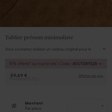
Tablier prénom minimaliste
Vous souhaitez réaliser un cadeau original pour la
marraine de votre enfant à l'occasion de sa profession
de foi ? Ce tablier prénom minimaliste sera idéal pour
15% offerts* sur tout le site | Code :
AOUTDAYS26
préparer des petits plats avec la tenue d'un cuisinier
professionnel. Rendez-vous dans notre outil de
59,49 €
Afficher les prix
personnalisation pour ajouter le texte de votre choix
Prix/pièce (T.T.C.)
avec la police d'écriture que vous souhaitez.
* Composition : 100% polyuréthane
Montant
Par pièce