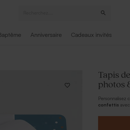
Baptême
Anniversaire
Cadeaux invités
Tapis de
photos &
Personnalisez 
confettis
avec 
offrez-le au pa
quelques mots a
couleurs et pol