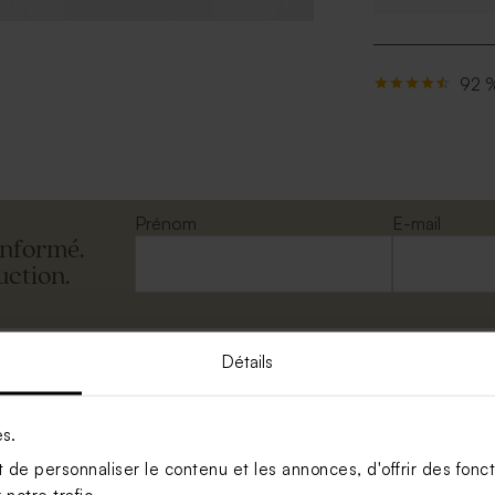
92 %
Prénom
E-mail
informé.
uction.
Détails
es.
de personnaliser le contenu et les annonces, d'offrir des foncti