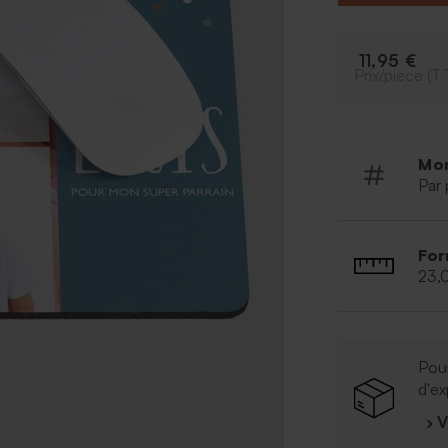
outil de personn
11,95 €
Prix/pièce (T.
Mo
Par 
For
23,
Pour
d'ex
› 