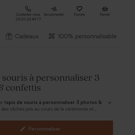
Contactez-nous
Se connecter
Favoris
Panier
03 20 23 49 77
Cadeaux
100% personnalisable
 souris à personnaliser 3
 confettis
ce
tapis de souris à personnaliser 3 photos &
des clichés pris au cours de la cérémonie et
rrain et à la marraine. Vous pourrez même y ajouter
fin de leur témoigner votre gratitude. Plusieurs
ices d'écriture vous sont proposées dans notre
Personnaliser