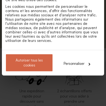
première année forêt
naissance montgolfière
Prénom
enchantée
Les cookies nous permettent de personnaliser le
contenu et les annonces, d'offrir des fonctionnalités
E-mail
relatives aux médias sociaux et d'analyser notre trafic.
Nous partageons également des informations sur
l'utilisation de notre site avec nos partenaires de
médias sociaux, de publicité et d'analyse, qui peuvent
combiner celles-ci avec d'autres informations que vous
S'abonner
leur avez fournies ou qu'ils ont collectées lors de votre
utilisation de leurs services.
Autoriser tous les
Personnaliser
cookies
Une expédition
2 échantillons offerts
rapide pour
pour vous aider à
découvrir sans
prendre une