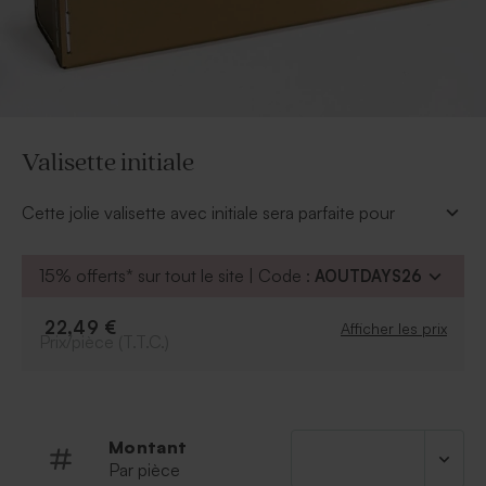
Valisette initiale
Cette jolie valisette avec initiale sera parfaite pour
décorer la chambre de votre enfant.
A personnaliser
:
15% offerts* sur tout le site | Code :
AOUTDAYS26
Texte
Police et couleur de la police
22,49 €
Afficher les prix
Prix/pièce (T.T.C.)
Montant
Par pièce