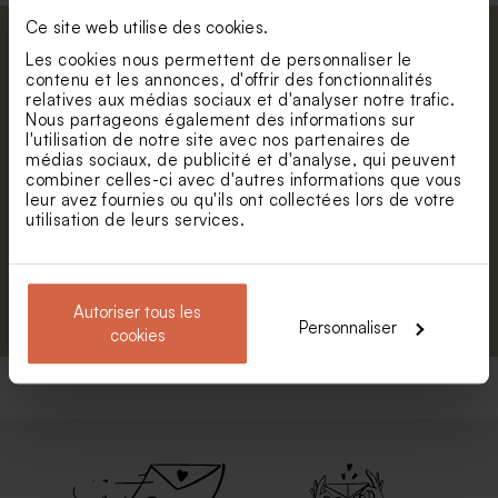
Ce site web utilise des cookies.
Abonnez-vous à la newsletter et restez
Les cookies nous permettent de personnaliser le
informé. Petite surprise : bénéficiez de 5%
contenu et les annonces, d'offrir des fonctionnalités
relatives aux médias sociaux et d'analyser notre trafic.
de réduction.
Sac en lin lion le roi du skate
Valisette de naissance
Nous partageons également des informations sur
champ de fleurs
Prénom
l'utilisation de notre site avec nos partenaires de
médias sociaux, de publicité et d'analyse, qui peuvent
Nouveautés
combiner celles-ci avec d'autres informations que vous
E-mail
leur avez fournies ou qu'ils ont collectées lors de votre
utilisation de leurs services.
S'abonner
Autoriser tous les
Personnaliser
cookies
Valisette passeport avec
Sac en lin cerises sur fond
photo
ligné