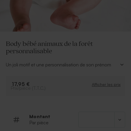
Body bébé animaux de la forêt
personnalisable
Un joli motif et une personnalisation de son prénom
font de ce body bébé 3 à 6 mois un cadeau naissance
parfait. Les heureux parents apprécieront.
À personnaliser
:
17,95 €
Afficher les prix
Prix/pièce (T.T.C.)
Prénom de l’enfant
Initiale
Police
Couleur de la police
Montant
Par pièce
À retenir
: