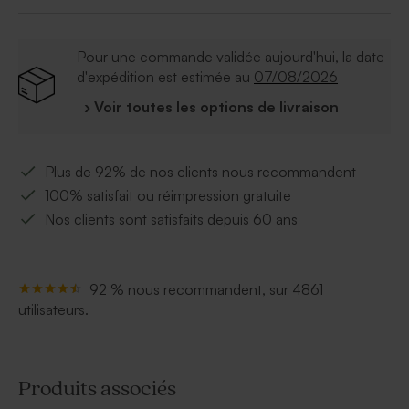
Taille
: 62/68 cm
Quantité minimum
: 1 pièce
Pour une commande validée aujourd'hui, la date
Matière
: Tissu blanc 100% polyester
d'expédition est estimée au
07/08/2026
Lavable en machine à 40°
3 boutons pression à l'entre-jambe
› Voir toutes les options de livraison
Plus de 92% de nos clients nous recommandent
100% satisfait ou réimpression gratuite
Nos clients sont satisfaits depuis 60 ans
92 % nous recommandent, sur 4861
utilisateurs.
Produits associés