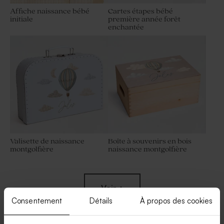
Affiche naissance bébé
Cartes étapes bébé
initiale
première année forêt
enchantée
Valisette de naissance
Boîte à souvenirs en bois
montgolfière
naissance montgolfière
Nouveautés
Voir +
Consentement
Détails
À propos des cookies